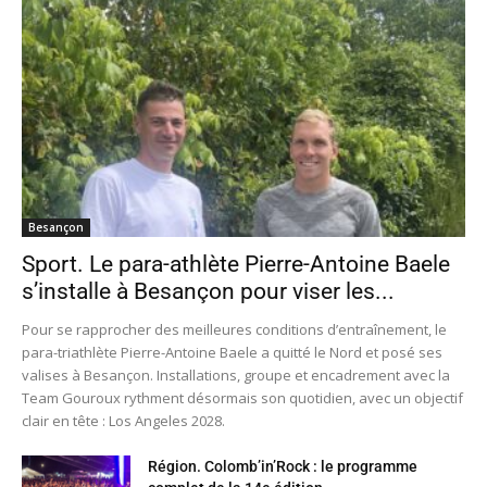
Besançon
Sport. Le para-athlète Pierre-Antoine Baele
s’installe à Besançon pour viser les...
Pour se rapprocher des meilleures conditions d’entraînement, le
para-triathlète Pierre-Antoine Baele a quitté le Nord et posé ses
valises à Besançon. Installations, groupe et encadrement avec la
Team Gouroux rythment désormais son quotidien, avec un objectif
clair en tête : Los Angeles 2028.
Région. Colomb’in’Rock : le programme