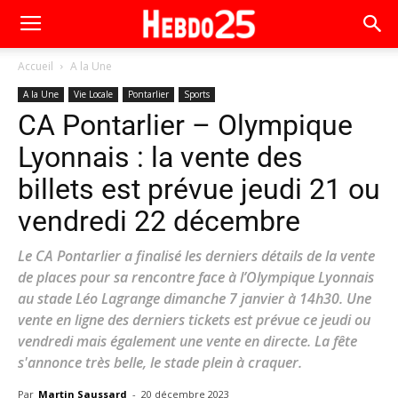
Accueil
A la Une
A la Une
Vie Locale
Pontarlier
Sports
CA Pontarlier – Olympique
Lyonnais : la vente des
billets est prévue jeudi 21 ou
vendredi 22 décembre
Le CA Pontarlier a finalisé les derniers détails de la vente
de places pour sa rencontre face à l’Olympique Lyonnais
au stade Léo Lagrange dimanche 7 janvier à 14h30. Une
vente en ligne des derniers tickets est prévue ce jeudi ou
vendredi mais également une vente en directe. La fête
s'annonce très belle, le stade plein à craquer.
Par
Martin Saussard
-
20 décembre 2023