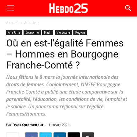
Accueil
A la Une
A la Une
Economie
Flash
Vie Locale
Région
Où en est-l’égalité Femmes
– Hommes en Bourgogne
Franche-Comté ?
Nous fêtions le 8 mars la journée internationale des
droits de femmes. Conjointement, l’INSEE Bourgogne
Franche-Comté a publié une étude comparative sur la
parentalité, l’éducation, les conditions de vie, l’emploi et
le salaire. Un panorama régional sur l’égalité
Femmes/Hommes.
Par
Yves Quemeneur
-
11 mars 2024