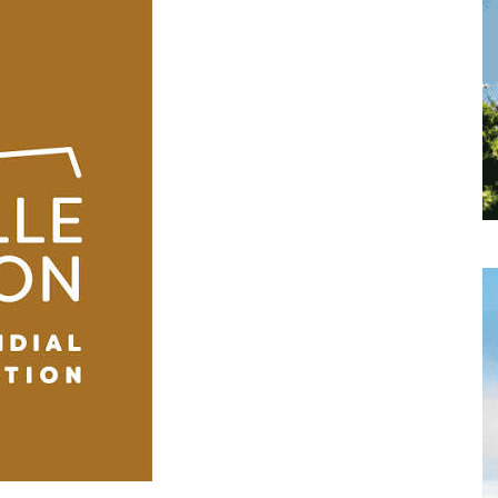
toute
l'info
locale
–