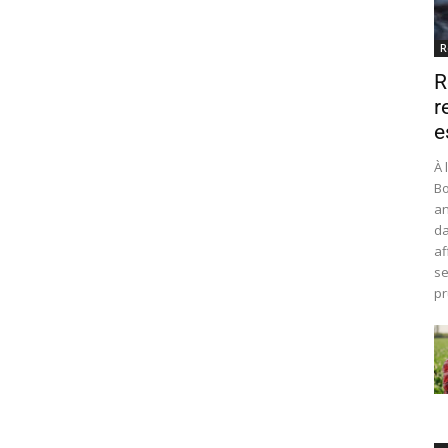
R
R
r
e
À 
Bo
an
da
af
se
pr