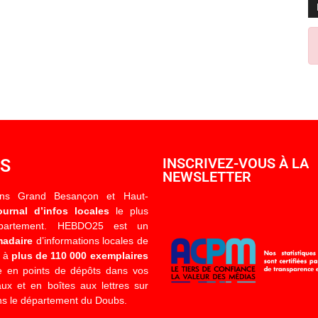
OS
INSCRIVEZ-VOUS À LA
NEWSLETTER
ons Grand Besançon et Haut-
ournal d’infos locales
le plus
épartement. HEBDO25 est un
madaire
d’informations locales de
é à
plus de 110 000 exemplaires
 en points de dépôts dans vos
x et en boîtes aux lettres sur
s le département du Doubs.