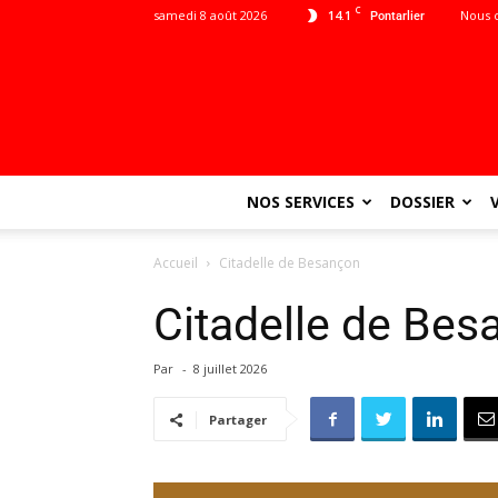
C
samedi 8 août 2026
14.1
Nous 
Pontarlier
NOS SERVICES
DOSSIER
Accueil
Citadelle de Besançon
Citadelle de Bes
Par
-
8 juillet 2026
Partager