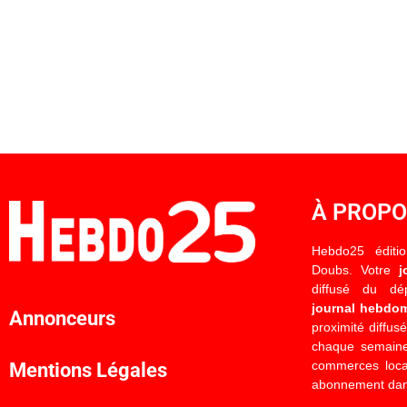
À PROP
Hebdo25 éditi
Doubs. Votre
j
diffusé du d
journal hebdo
Annonceurs
proximité diffus
chaque semaine
commerces locau
Mentions Légales
abonnement dan