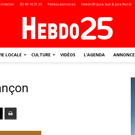
contacter
03 45 16 51 25
Petites annonces
Hebdo39 (Jura Sud & Jura Nord)
VIE LOCALE
CULTURE
VIDÉOS
L’AGENDA
ANNONCES
Doubs
ançon
: