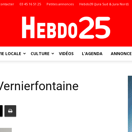
contacter
03 45 16 51 25
Petites annonces
Hebdo39 (Jura Sud & Jura Nord)
VIE LOCALE
CULTURE
VIDÉOS
L’AGENDA
ANNONCES
Doubs
ernierfontaine
: