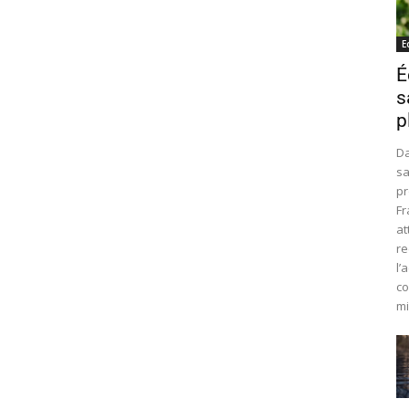
E
É
s
p
Da
sa
pr
Fr
at
re
l’
co
mi