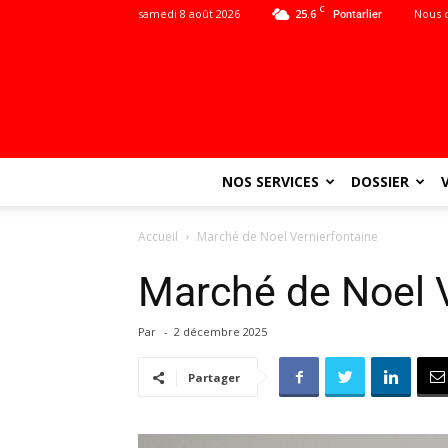
C
samedi 8 août 2026
25.6
Nous 
Pontarlier
NOS SERVICES
DOSSIER
Accueil
Marché de Noel Vernierfontaine
Marché de Noel V
Par
-
2 décembre 2025
Partager