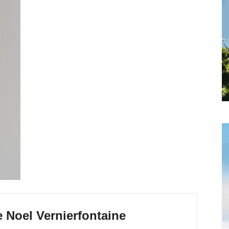
toute
l'info
locale
–
 Noel Vernierfontaine