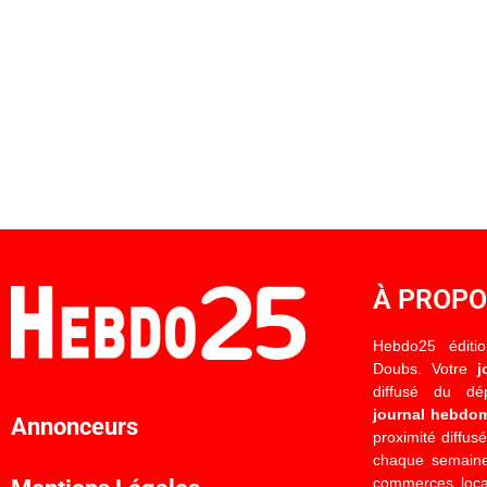
À PROP
Hebdo25 éditi
Doubs. Votre
j
diffusé du d
journal hebdo
Annonceurs
proximité diffus
chaque semaine
commerces locau