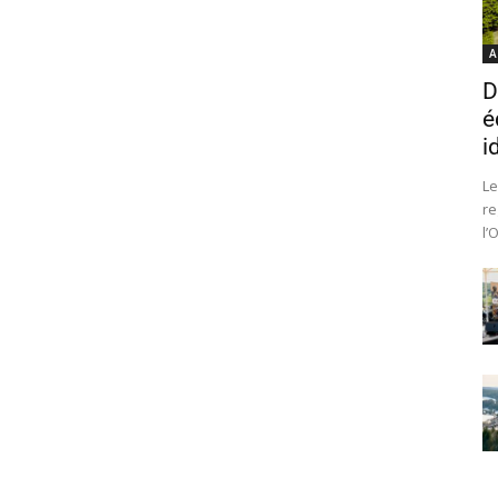
A
D
é
i
Le
re
l’