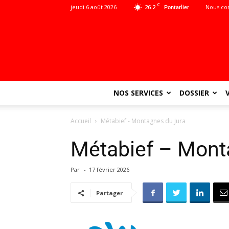
C
jeudi 6 août 2026
26.2
Nous co
Pontarlier
NOS SERVICES
DOSSIER
Accueil
Métabief - Montagnes du Jura
Métabief – Mont
Par
-
17 février 2026
Partager