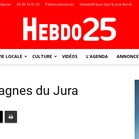
ntacter
03 45 16 51 25
Petites annonces
Hebdo39 (Jura Sud & Jura Nord)
VIE LOCALE
CULTURE
VIDÉOS
L’AGENDA
ANNONCES
Doubs
agnes du Jura
: