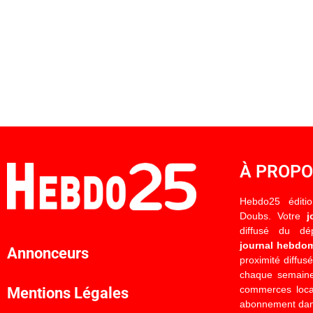
À PROP
Hebdo25 éditi
Doubs. Votre
j
diffusé du d
journal hebdo
Annonceurs
proximité diffus
chaque semaine
commerces locau
Mentions Légales
abonnement dan