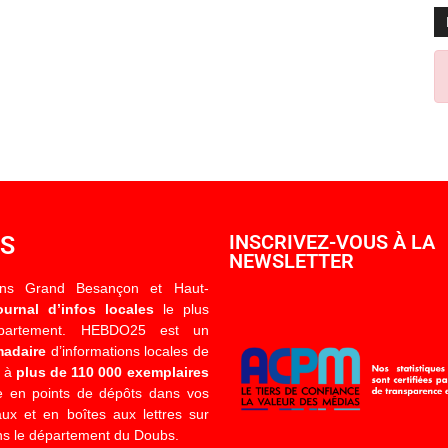
OS
INSCRIVEZ-VOUS À LA
NEWSLETTER
ons Grand Besançon et Haut-
ournal d’infos locales
le plus
épartement. HEBDO25 est un
madaire
d’informations locales de
é à
plus de 110 000 exemplaires
 en points de dépôts dans vos
x et en boîtes aux lettres sur
s le département du Doubs.