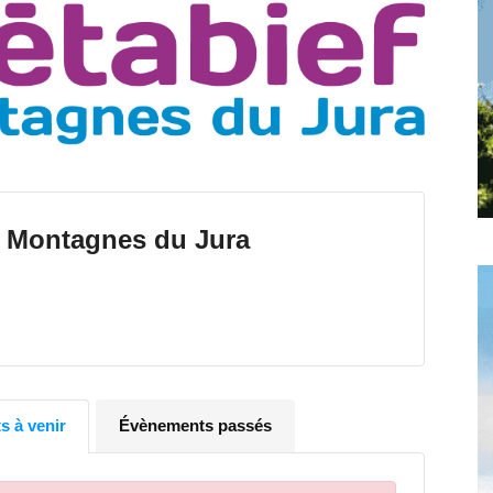
toute
l'info
- Montagnes du Jura
locale
 à venir
Évènements passés
–