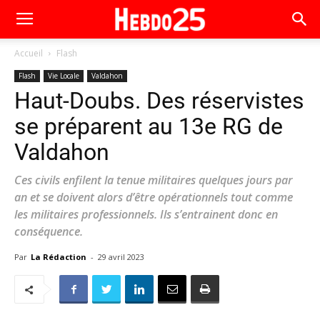
Accueil
Flash
Flash
Vie Locale
Valdahon
Haut-Doubs. Des réservistes
se préparent au 13e RG de
Valdahon
Ces civils enfilent la tenue militaires quelques jours par
an et se doivent alors d’être opérationnels tout comme
les militaires professionnels. Ils s’entrainent donc en
conséquence.
Par
La Rédaction
-
29 avril 2023