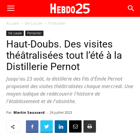
Accueil
Vie Locale
Pontarlier
Vie Locale
Pontarlier
Haut-Doubs. Des visites
théâtralisées tout l’été à la
Distillerie Pernot
Jusqu'au 23 août, la distillerie des Fils d'Émile Pernot
proposent des visites théâtralisées chaque mercredi. Une
moyen ludique de redécouvrir l'histoire de
l'établissement et de l'absinthe.
Par
Martin Saussard
-
24 juillet 2023