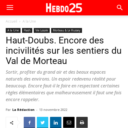
Accueil
A la Une
A la Une
Flash
Vie Locale
Morteau & Le Russey
Haut-Doubs. Encore des
incivilités sur les sentiers du
Val de Morteau
Sortir, profiter du grand air et des beaux espaces
naturels des environs. Un espoir redevenu réalité pour
beaucoup. Encore faut-il le faire en respectant certaines
règles élémentaires que malheureusement il faut une fois
encore rappeler.
Par
La Rédaction
-
13 novembre 2022