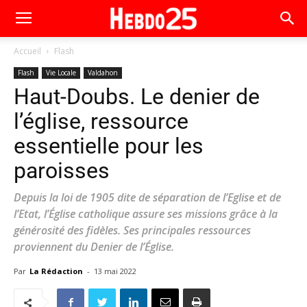
Accueil
Flash
Flash
Vie Locale
Valdahon
Haut-Doubs. Le denier de
l’église, ressource
essentielle pour les
paroisses
Depuis la loi de 1905 dite de séparation de l’Eglise et de
l’Etat, l’Église catholique assure ses missions grâce à la
générosité des fidèles. Ses principales ressources
proviennent du Denier de l’Église.
Par
La Rédaction
-
13 mai 2022