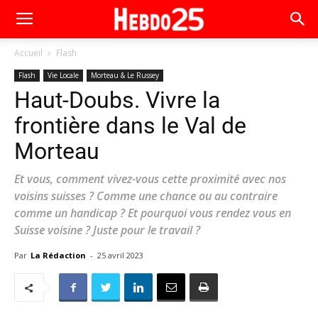
Accueil
Flash
Flash
Vie Locale
Morteau & Le Russey
Haut-Doubs. Vivre la
frontière dans le Val de
Morteau
Et vous, comment vivez-vous cette proximité avec nos
voisins suisses ? Comme une chance ou au contraire
comme un handicap ? Et pourquoi vous rendez vous en
Suisse voisine ? Juste pour le travail ?
Par
La Rédaction
-
25 avril 2023