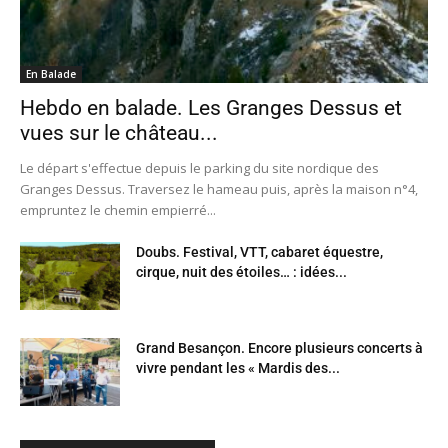
En Balade
Hebdo en balade. Les Granges Dessus et
vues sur le château...
Le départ s'effectue depuis le parking du site nordique des
Granges Dessus. Traversez le hameau puis, après la maison n°4,
empruntez le chemin empierré...
Doubs. Festival, VTT, cabaret équestre,
cirque, nuit des étoiles… : idées...
Grand Besançon. Encore plusieurs concerts à
vivre pendant les « Mardis des...