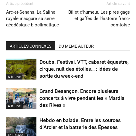
Article précédent
Article suivant
Arc-et-Senans. La Saline
Billet d’humeur. Les pires gags
royale inaugure sa serre
et gaffes de l’histoire franc-
géodésique bioclimatique
comtoise
ARTICLES CONNEXES
DU MÊME AUTEUR
Doubs. Festival, VTT, cabaret équestre,
cirque, nuit des étoiles… : idées de
sortie du week-end
A la Une
Grand Besançon. Encore plusieurs
concerts à vivre pendant les « Mardis
des Rives »
A la Une
Hebdo en balade. Entre les sources
d’Arcier et la batterie des Épesses
En Balade