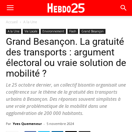
Accueil
A la Une
A la Une
Vie Locale
Environnement
Flash
Grand Besançon
Grand Besançon. La gratuité
des transports : argument
électoral ou vraie solution de
mobilité ?
Le 25 octobre dernier, un collectif bisontin organisait une
conférence sur le thème de la gratuité des transports
urbains à Besançon. Des réponses souvent simplistes à
une vraie problématique de la mobilité dans une
agglomération de 200 000 habitants.
Par
Yves Quemeneur
-
5 novembre 2024