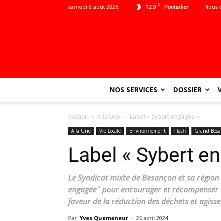
C
samedi 8 août 2026
12.9
Nous 
Pontarlier
NOS SERVICES
DOSSIER
Accueil
A la Une
Label « Sybert engagée »
A la Une
Vie Locale
Environnement
Flash
Grand Bes
Label « Sybert e
Le Syndicat mixte de Besançon et sa région 
engagée" pour encourager et récompenser le
faveur de la réduction des déchets et agisse
Par
Yves Quemeneur
-
26 avril 2024