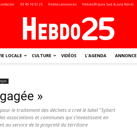
contacter
03 45 16 51 25
Petites annonces
Hebdo39 (Jura Sud & Jura Nord)
VIE LOCALE
CULTURE
VIDÉOS
L’AGENDA
ANNONCES
Doubs
ançon
ngagée »
:
pour le traitement des déchets a créé le label "Sybert
s associations et communes qui s’investissent en
nt au service de la propreté du territoire