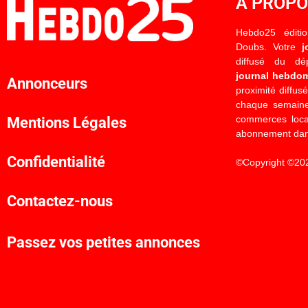
À PROP
Hebdo25 éditi
Doubs. Votre
j
diffusé du d
journal hebdo
Annonceurs
proximité diffus
chaque semaine
commerces locau
Mentions Légales
abonnement dan
Confidentialité
©Copyright ©20
Contactez-nous
Passez vos petites annonces