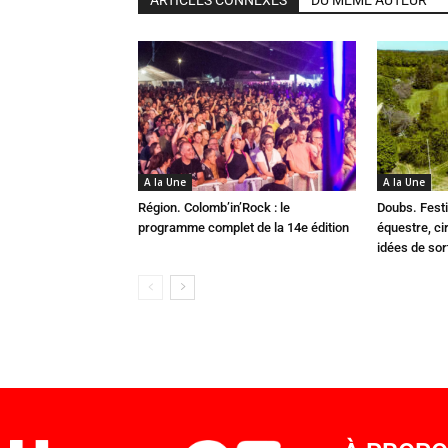
ARTICLES CONNEXES
DU MÊME AUTEUR
A la Une
A la Une
Région. Colomb’in’Rock : le
Doubs. Festi
programme complet de la 14e édition
équestre, cir
idées de so