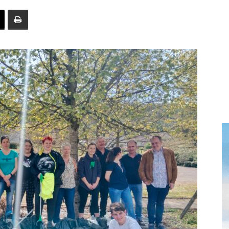
toute
l'info
locale
–