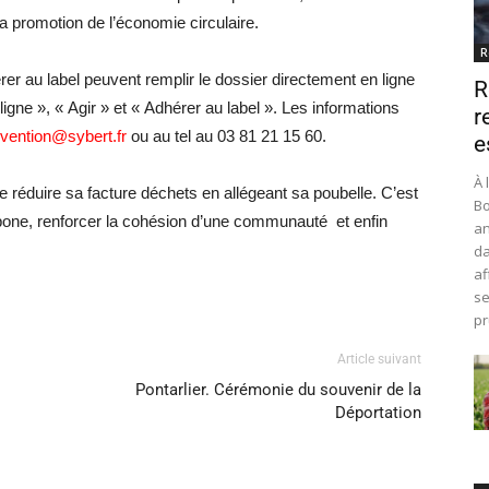
a promotion de l’économie circulaire.
R
r au label peuvent remplir le dossier directement en ligne
R
igne », « Agir » et « Adhérer au label ». Les informations
r
vention@sybert.fr
ou au tel au 03 81 21 15 60.
e
À 
 réduire sa facture déchets en allégeant sa poubelle. C’est
Bo
rbone, renforcer la cohésion d’une communauté et enfin
an
da
af
se
pr
Article suivant
Pontarlier. Cérémonie du souvenir de la
Déportation