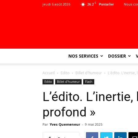
C
jeudi 6 août 2026
26.2
Nous co
Pontarlier
NOS SERVICES
DOSSIER
Accueil
Edito
Billet d'humeur
L’édito. L’inertie,
Edito
Billet d'humeur
Flash
L’édito. L’inertie,
profond »
Par
Yves Quemeneur
-
9 mai 2025