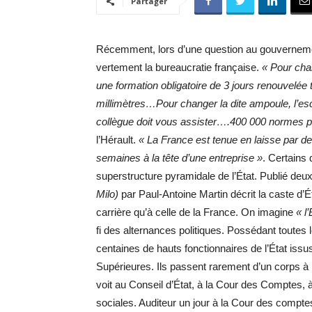
Partager
Récemment, lors d’une question au gouvernemen
vertement la bureaucratie française.
« Pour cha
une formation obligatoire de 3 jours renouvelée 
millimètres…Pour changer la dite ampoule, l’es
collègue doit vous assister….400 000 normes 
l’Hérault.
« La France est tenue en laisse par d
semaines à la tête d’une entreprise »
. Certains
superstructure pyramidale de l’État. Publié deux
Milo)
par Paul-Antoine Martin décrit la caste d’É
carrière qu’à celle de la France. On imagine
« l
fi des alternances politiques. Possédant toutes le
centaines de hauts fonctionnaires de l’État is
Supérieures. Ils passent rarement d’un corps à l
voit au Conseil d’État, à la Cour des Comptes, à
sociales. Auditeur un jour à la Cour des comptes