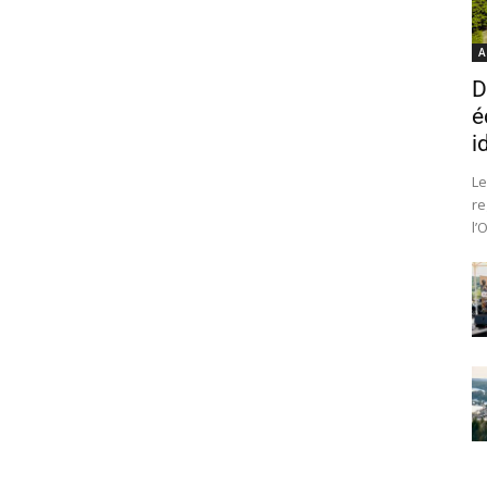
A
D
é
i
Le
re
l’