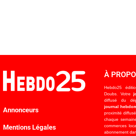
À PROP
Hebdo25 éditi
Doubs. Votre
j
diffusé du d
journal hebdo
Annonceurs
proximité diffus
chaque semaine
commerces locau
Mentions Légales
abonnement dan