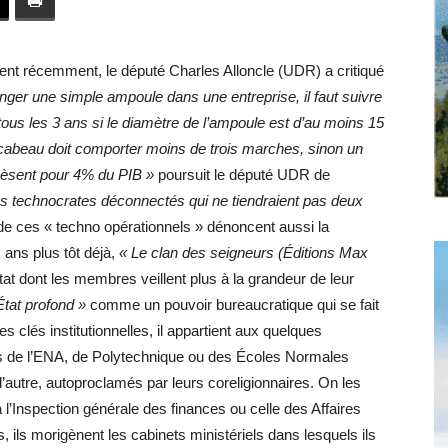
toute
t récemment, le député Charles Alloncle (UDR) a critiqué
nger une simple ampoule dans une entreprise, il faut suivre
tous les 3 ans si le diamètre de l’ampoule est d’au moins 15
l'info
cabeau doit comporter moins de trois marches, sinon un
pèsent pour 4% du PIB »
poursuit le député UDR de
es technocrates déconnectés qui ne tiendraient pas deux
 de ces « techno opérationnels » dénoncent aussi la
 ans plus tôt déjà,
« Le clan des seigneurs (
Éditions Max
locale
tat dont les membres veillent plus à la grandeur de leur
’État profond »
comme un pouvoir bureaucratique qui se fait
s clés institutionnelles, il appartient aux quelques
sus de l’ENA, de Polytechnique ou des Écoles Normales
’autre, autoproclamés par leurs coreligionnaires. On les
–
 l’Inspection générale des finances ou celle des Affaires
, ils morigènent les cabinets ministériels dans lesquels ils