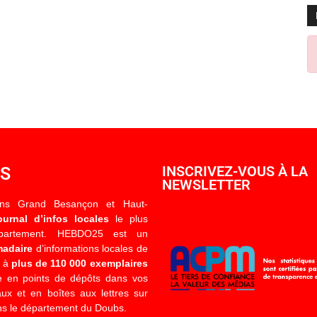
OS
INSCRIVEZ-VOUS À LA
NEWSLETTER
ons Grand Besançon et Haut-
ournal d’infos locales
le plus
épartement. HEBDO25 est un
madaire
d’informations locales de
é à
plus de 110 000 exemplaires
 en points de dépôts dans vos
x et en boîtes aux lettres sur
s le département du Doubs.