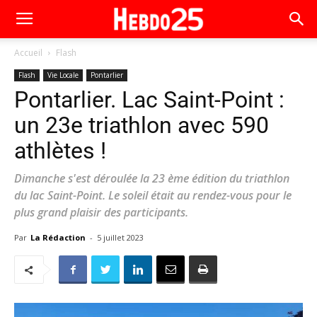
Accueil
Flash
Flash
Vie Locale
Pontarlier
Pontarlier. Lac Saint-Point :
un 23e triathlon avec 590
athlètes !
Dimanche s'est déroulée la 23 ème édition du triathlon
du lac Saint-Point. Le soleil était au rendez-vous pour le
plus grand plaisir des participants.
Par
La Rédaction
-
5 juillet 2023