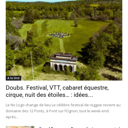
A la Une
Doubs. Festival, VTT, cabaret équestre,
cirque, nuit des étoiles… : idées...
Le No Logo change de lieu Le célèbre festival de reggae revient au
domaine des 12 Ponts, à Pont sur l’Ognon, tout le week-end.
Après...