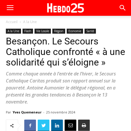
Accueil
A la Une
A la Une
Flash
Vie Locale
Région
Economie
Santé
Besançon. Le Secours
Catholique confronté « à une
solidarité qui s’éloigne »
Comme chaque année à l’entrée de l’hiver, le Secours
Catholique Caritas produit son rapport annuel sur la
pauvreté. Antoine Aumonier le délégué régional, en a
présenté les grandes tendances à Besançon le 13
novembre.
Par
Yves Quemeneur
-
25 novembre 2024