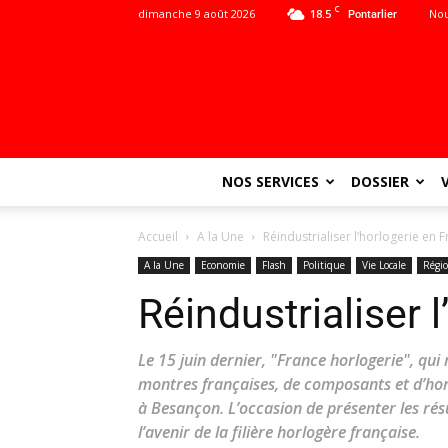
C
dimanche 9 août 2026
18.5
Nou
Pontarlier
NOS SERVICES
DOSSIER
Accueil
A la Une
Réindustrialiser l’horlogerie en 
A la Une
Economie
Flash
Politique
Vie Locale
Régi
Réindustrialiser 
Le 15 juin dernier, "France horlogerie", qui
montres françaises, de composants et d’hor
à Besançon. L’occasion de présenter les rés
l’avenir de la filière horlogère française.