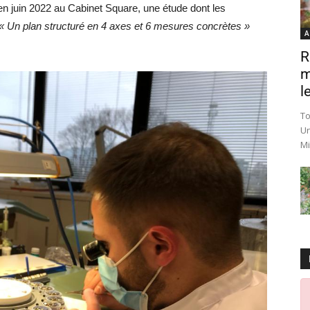
 en juin 2022 au Cabinet Square, une étude dont les
« Un plan structuré en 4 axes et 6 mesures concrètes »
A
R
m
le
To
Un
Mi