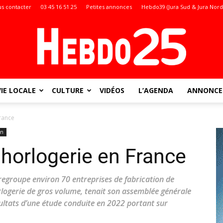
s contacter
03 45 16 51 25
Petites annonces
Hebdo39 (Jura Sud & Jura Nord
VIE LOCALE
CULTURE
VIDÉOS
L’AGENDA
ANNONCES
Doubs
France
on
l’horlogerie en France
:
 regroupe environ 70 entreprises de fabrication de
logerie de gros volume, tenait son assemblée générale
ultats d’une étude conduite en 2022 portant sur