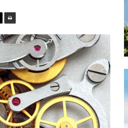
toute
l'info
locale
–