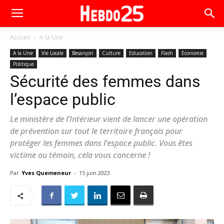
Accueil
A la Une
A la Une
Vie Locale
Besançon
Culture
Education
Flash
Economie
Politique
Sécurité des femmes dans
l’espace public
Le ministère de l’Intérieur vient de lancer une opération
de prévention sur tout le territoire français pour
protéger les femmes dans l’espace public. Vous êtes
victime ou témoin, cela vous concerne !
Par
Yves Quemeneur
-
15 juin 2023