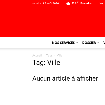
C
vendredi 7 août 2026
22.9
Nous
Pontarlier
NOS SERVICES
DOSSIER
Accueil
Tags
Ville
Tag: Ville
Aucun article à afficher