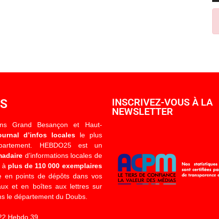
OS
INSCRIVEZ-VOUS À LA
NEWSLETTER
ons Grand Besançon et Haut-
ournal d’infos locales
le plus
épartement. HEBDO25 est un
madaire
d’informations locales de
é à
plus de 110 000 exemplaires
 en points de dépôts dans vos
x et en boîtes aux lettres sur
s le département du Doubs.
22 Hebdo 39