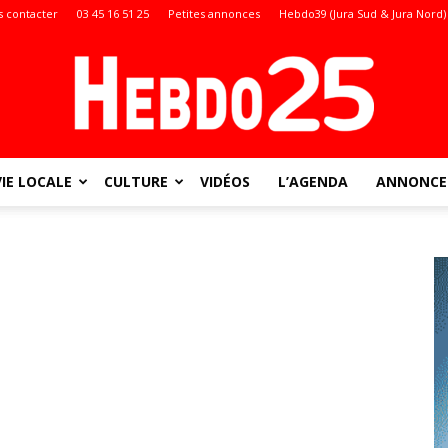
 contacter
03 45 16 51 25
Petites annonces
Hebdo39 (Jura Sud & Jura Nord)
VIE LOCALE
CULTURE
VIDÉOS
L’AGENDA
ANNONCES
Doubs
: