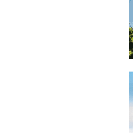
toute
l'info
locale
–