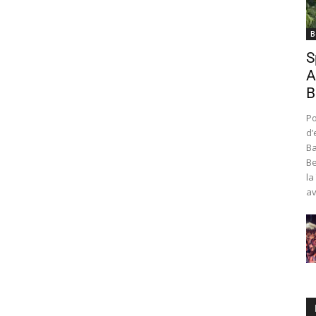
B
S
A
B
Po
d’
Ba
Be
la
av