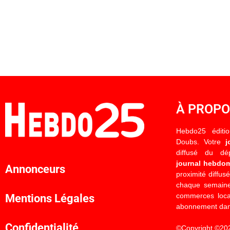
À PROP
Hebdo25 éditi
Doubs. Votre
j
diffusé du d
journal hebdo
Annonceurs
proximité diffus
chaque semaine
commerces locau
Mentions Légales
abonnement dan
Confidentialité
©Copyright ©20