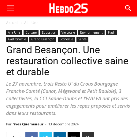
Accueil
A la Une
A la Une
Culture
Education
Vie Locale
Environnement
Flash
Gastronomie
Grand Besançon
Economie
Santé
Grand Besançon. Une
restauration collective saine
et durable
Le 27 novembre, trois Resto U’ du Crous Bourgogne
Franche-Comté (Canot, Mégevand et Petit Bouloie), 3
collectivités, la CCI Saône-Doubs et l’ENILEA ont pris des
engagements pour améliorer les repas proposés et servis
dans leurs restaurants.
Par
Yves Quemeneur
-
13 décembre 2024