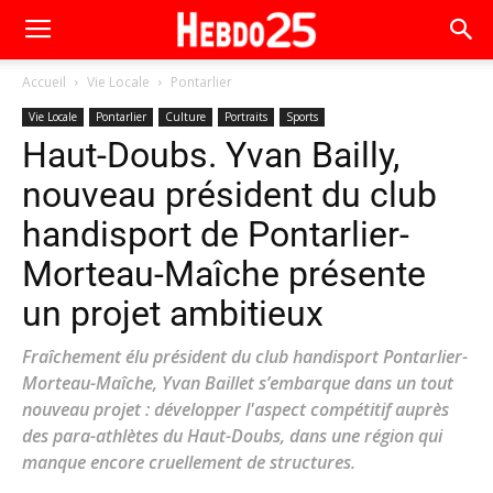
Accueil
Vie Locale
Pontarlier
Vie Locale
Pontarlier
Culture
Portraits
Sports
Haut-Doubs. Yvan Bailly,
nouveau président du club
handisport de Pontarlier-
Morteau-Maîche présente
un projet ambitieux
Fraîchement élu président du club handisport Pontarlier-
Morteau-Maîche, Yvan Baillet s’embarque dans un tout
nouveau projet : développer l'aspect compétitif auprès
des para-athlètes du Haut-Doubs, dans une région qui
manque encore cruellement de structures.