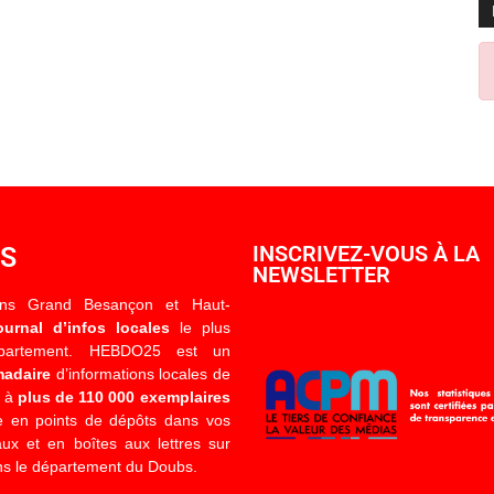
OS
INSCRIVEZ-VOUS À LA
NEWSLETTER
ons Grand Besançon et Haut-
ournal d’infos locales
le plus
épartement. HEBDO25 est un
madaire
d’informations locales de
é à
plus de 110 000 exemplaires
 en points de dépôts dans vos
x et en boîtes aux lettres sur
s le département du Doubs.