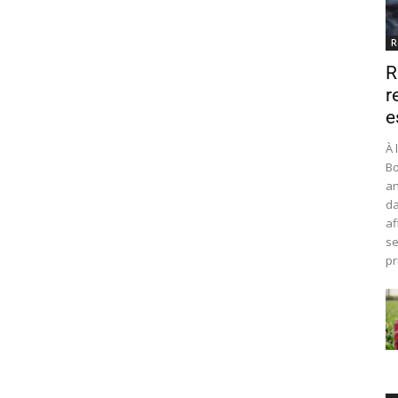
R
R
r
e
À 
Bo
an
da
af
se
pr