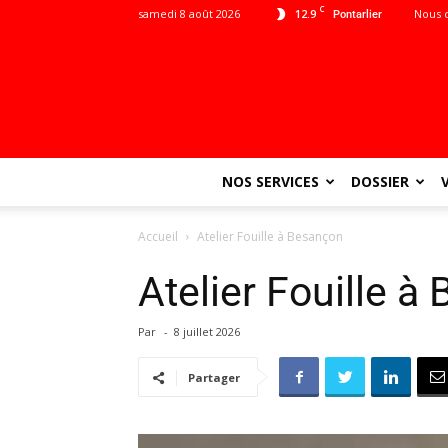
C
samedi 8 août 2026
12.9
Nous 
Pontarlier
NOS SERVICES
DOSSIER
Accueil
Atelier Fouille à Besançon
Atelier Fouille à
Par
-
8 juillet 2026
Partager