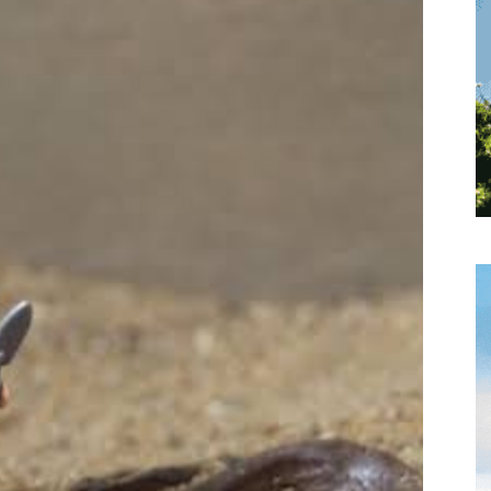
toute
l'info
locale
–