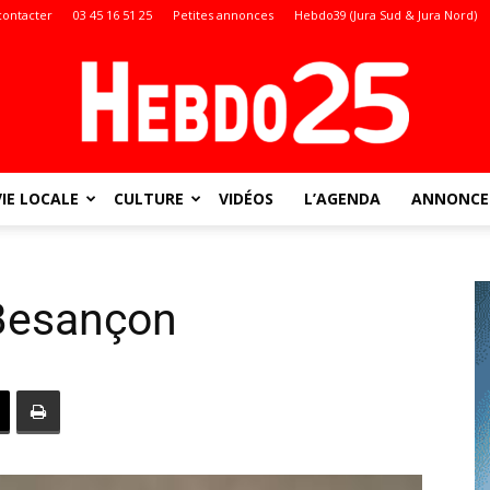
contacter
03 45 16 51 25
Petites annonces
Hebdo39 (Jura Sud & Jura Nord)
VIE LOCALE
CULTURE
VIDÉOS
L’AGENDA
ANNONCES
Doubs
 Besançon
: