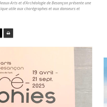
toute
Beaux-Arts et d’Archéologie de Besançon présente une
ique utile aux chorégraphes et aux danseurs et
l'info
locale
–