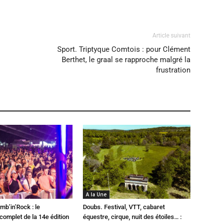
Article suivant
Sport. Triptyque Comtois : pour Clément
Berthet, le graal se rapproche malgré la
frustration
A la Une
mb’in’Rock : le
Doubs. Festival, VTT, cabaret
omplet de la 14e édition
équestre, cirque, nuit des étoiles… :