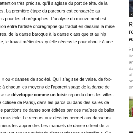
ntion très précise, qu’il s’agisse du port de tête, de la
bes. La première étape du parcours est consacrée au
R
ions pour les chorégraphes. L’analyse du mouvement est
R
ion entre l’artiste chorégraphe qui traduit en dessins la mise
r
ures, de la danse baroque à la danse classique et au hip
e
, le travail méticuleux qu’elle nécessite pour aboutir à une
À 
Bo
an
da
af
 » ou « danses de société. Qu’il s’agisse de valse, de fox-
se
ne à chacun les moyens de l’apprentissage de la danse de
pr
nse se
développe comme un loisir
répandu dans les villes.
olisée de Paris), dans les parcs ou dans des salles de
es partitions de danse sont éditées par des maîtres de ballet
ion musicale. Le recours aux dessins permet aux danseurs
mieux les apprendre. Les manuels de danse offrent de la