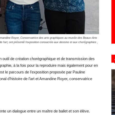
n, Amandine Royer, Conservatrice des arts graphiques au musée des Beaux-Arts
ire de l'art, ont présenté l'exposition consacrée aux dessins et aux chorégraphies ,
n outil de création chorégraphique et de transmission des
égraphie, à la fois pour la reproduire mais également pour en
st le parcours de l’exposition proposée par Pauline
ational d’histoire de l’art et Amandine Royer, conservatrice
ente un dialogue entre un maître de ballet et son élève.