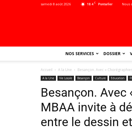
C
samedi 8 août 2026
18.4
Nous 
Pontarlier
NOS SERVICES
DOSSIER
Accueil
A la Une
Besançon. Avec « Chorégraphies »,
A la Une
Vie Locale
Besançon
Culture
Education
F
Besançon. Avec «
MBAA invite à déc
entre le dessin e