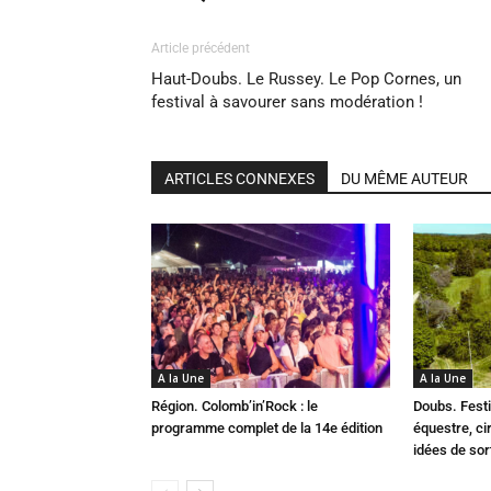
Article précédent
Haut-Doubs. Le Russey. Le Pop Cornes, un
festival à savourer sans modération !
ARTICLES CONNEXES
DU MÊME AUTEUR
A la Une
A la Une
Région. Colomb’in’Rock : le
Doubs. Festi
programme complet de la 14e édition
équestre, cir
idées de so