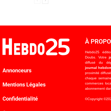
À PROP
Hebdo25 éditi
Doubs. Votre
j
diffusé du d
journal hebdo
Annonceurs
proximité diffus
chaque semaine
commerces locau
Mentions Légales
abonnement dan
Confidentialité
©Copyright ©20