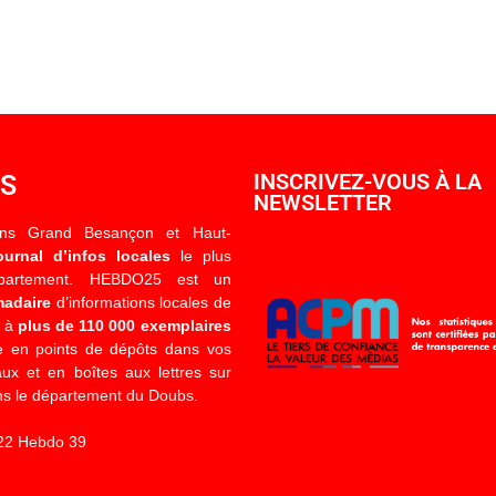
OS
INSCRIVEZ-VOUS À LA
NEWSLETTER
ons Grand Besançon et Haut-
ournal d’infos locales
le plus
épartement. HEBDO25 est un
madaire
d’informations locales de
é à
plus de 110 000 exemplaires
 en points de dépôts dans vos
x et en boîtes aux lettres sur
s le département du Doubs.
22 Hebdo 39