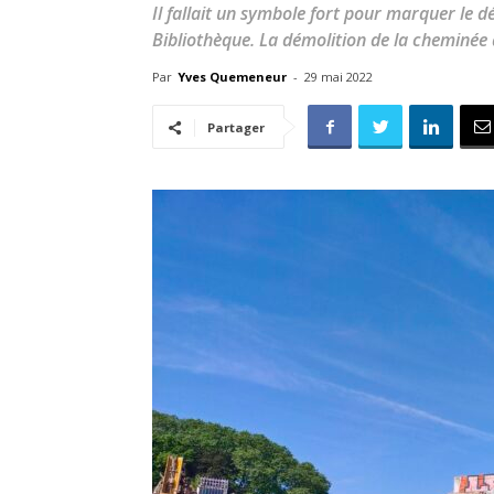
Il fallait un symbole fort pour marquer le 
Bibliothèque. La démolition de la cheminée
Par
Yves Quemeneur
-
29 mai 2022
Partager