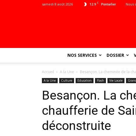
C
samedi 8 août 2026
12.9
Nous 
Pontarlier
NOS SERVICES
DOSSIER
Accueil
A la Une
Besançon. La cheminée de la cha
A la Une
Culture
Education
Flash
Vie Locale
Gran
Besançon. La ch
chaufferie de Sa
déconstruite