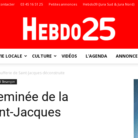
contacter
03 45 16 51 25
Petites annonces
Hebdo39 (Jura Sud & Jura Nord)
VIE LOCALE
CULTURE
VIDÉOS
L’AGENDA
ANNONCES
Doubs
ufferie de Saint-Jacques déconstruite
d Besançon
eminée de la
:
int-Jacques