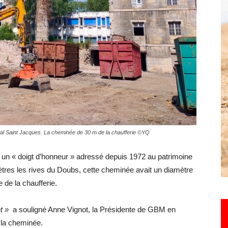
Hebdo25
pital Saint Jacques. La cheminée de 30 m de la chaufferie ©YQ
e un « doigt d’honneur » adressé depuis 1972 au patrimoine
tres les rives du Doubs, cette cheminée avait un diamètre
de la chaufferie.
t »
a souligné Anne Vignot, la Présidente de GBM en
 la cheminée.