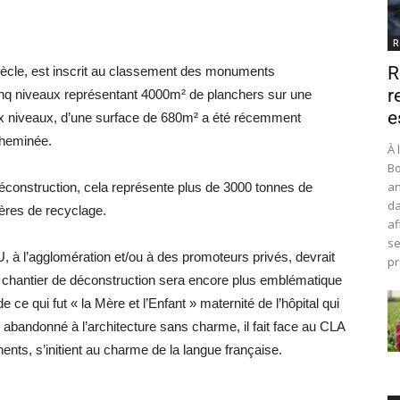
R
R
iècle, est inscrit au classement des monuments
r
nq niveaux représentant 4000m² de planchers sur une
e
eux niveaux, d’une surface de 680m² a été récemment
cheminée.
À 
Bo
an
déconstruction, cela représente plus de 3000 tonnes de
da
ières de recyclage.
af
se
 à l’agglomération et/ou à des promoteurs privés, devrait
pr
ain chantier de déconstruction sera encore plus emblématique
 ce qui fut « la Mère et l’Enfant » maternité de l’hôpital qui
 abandonné à l’architecture sans charme, il fait face au CLA
ents, s’initient au charme de la langue française.