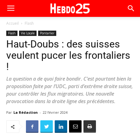
Accueil
Flash
Flash
Vie Locale
Pontarlier
Haut-Doubs : des suisses
veulent pucer les frontaliers
!
La question a de quoi faire bondir. C’est pourtant bien la
proposition faite par l’UDC, parti d’extrême droite suisse,
pour contrôler les flux migratoires. Une nouvelle
provocation dans la droite ligne des précédentes.
Par
La Rédaction
-
22 février 2024