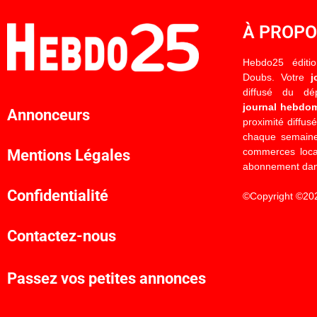
À PROP
Hebdo25 éditi
Doubs. Votre
j
diffusé du d
journal hebdo
Annonceurs
proximité diffus
chaque semaine
commerces locau
Mentions Légales
abonnement dan
Confidentialité
©Copyright ©20
Contactez-nous
Passez vos petites annonces