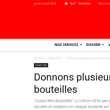
C
jeudi 6 août 2026
16.8
Nous co
Pontarlier
NOS SERVICES
DOSSIER
Accueil
Publi-Info
Donnons plusieurs vies à nos b
Publi-Info
Donnons plusieur
bouteilles
"J’aime Mes Bouteilles" a créé en 2016 une f
durable et solidaire où chaque bouteille es