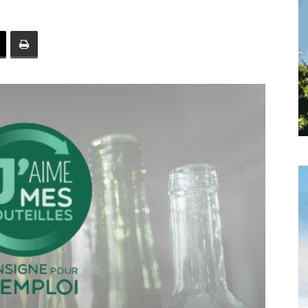
toute
l'info
locale
–