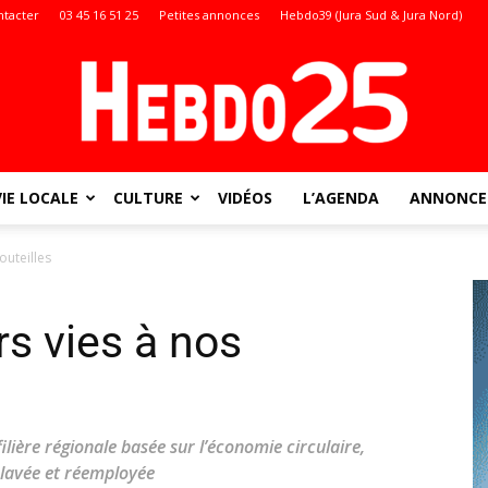
ntacter
03 45 16 51 25
Petites annonces
Hebdo39 (Jura Sud & Jura Nord)
VIE LOCALE
CULTURE
VIDÉOS
L’AGENDA
ANNONCES
Doubs
outeilles
s vies à nos
:
ilière régionale basée sur l’économie circulaire,
t lavée et réemployée