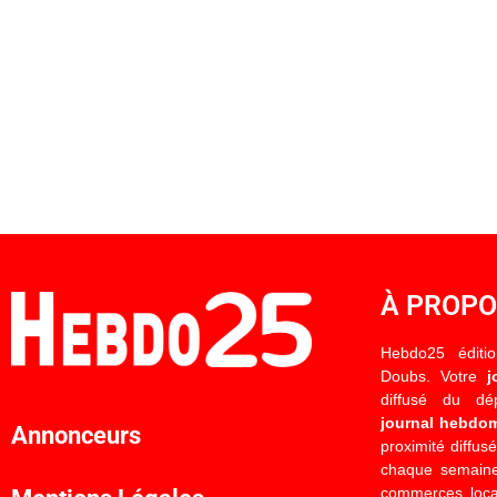
À PROP
Hebdo25 éditi
Doubs. Votre
j
diffusé du d
journal hebdo
Annonceurs
proximité diffus
chaque semaine
commerces locau