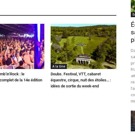
E
É
s
p
Da
sa
pr
A la Une
Fr
mb’in’Rock : le
Doubs. Festival, VTT, cabaret
at
omplet de la 14e édition
équestre, cirque, nuit des étoiles… :
re
idées de sortie du week-end
l’
co
mi