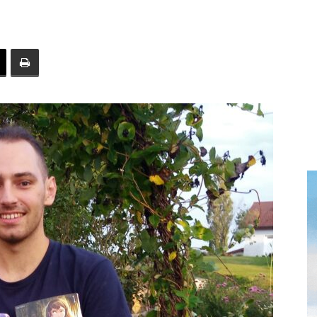
toute
l'info
locale
–