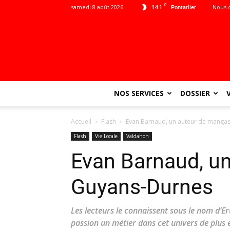
C
samedi 8 août 2026
14.1
Nous 
Pontarlier
NOS SERVICES
DOSSIER
Accueil
Flash
Evan Barnaud, un auteur de manga
Flash
Vie Locale
Valdahon
Evan Barnaud, u
Guyans-Durnes
Les lecteurs le connaissent sous le nom d’E
passion un métier dans cet univers de plus 