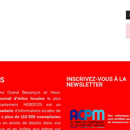
OS
INSCRIVEZ-VOUS À LA
NEWSLETTER
ons Grand Besançon et Haut-
ournal d’infos locales
le plus
épartement. HEBDO25 est un
madaire
d’informations locales de
é à
plus de 110 000 exemplaires
 en points de dépôts dans vos
x et en boîtes aux lettres sur