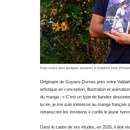
Evan sortira dans quelques semaines le troisième tome d'Enfan
Originaire de Guyans-Durnes près entre Valdah
artistique en conception, illustration et animatio
du manga : « C’est un type de bandes dessinées
lycée, je me suis intéressé au manga français qu
retranscrire les émotions » confie le jeune hom
Dans le cadre de ses études, en 2020, il doit réa