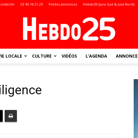
contacter
03 45 16 51 25
Petites annonces
Hebdo39 (Jura Sud & Jura Nord)
VIE LOCALE
CULTURE
VIDÉOS
L’AGENDA
ANNONCES
Doubs
iligence
: