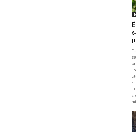
E
É
s
p
Da
sa
pr
Fr
at
re
l’
co
mi