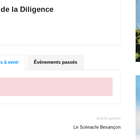
toute
 de la Diligence
l'info
 à venir
Évènements passés
locale
Article suivant
–
Le Scénacle Besançon