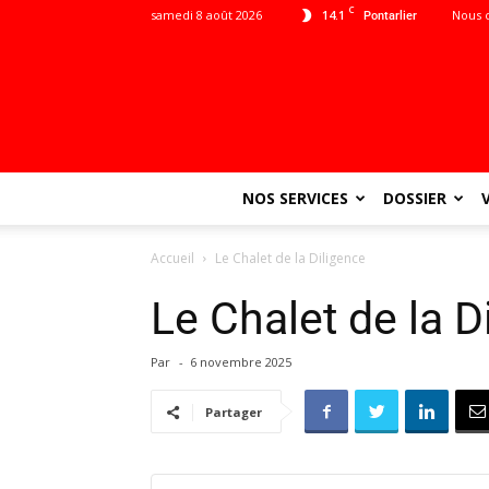
C
samedi 8 août 2026
14.1
Nous 
Pontarlier
NOS SERVICES
DOSSIER
Accueil
Le Chalet de la Diligence
Le Chalet de la D
Par
-
6 novembre 2025
Partager