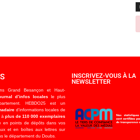
OS
INSCRIVEZ-VOUS À LA
NEWSLETTER
ons Grand Besançon et Haut-
ournal d’infos locales
le plus
épartement. HEBDO25 est un
madaire
d’informations locales de
é à
plus de 110 000 exemplaires
 en points de dépôts dans vos
x et en boîtes aux lettres sur
s le département du Doubs.