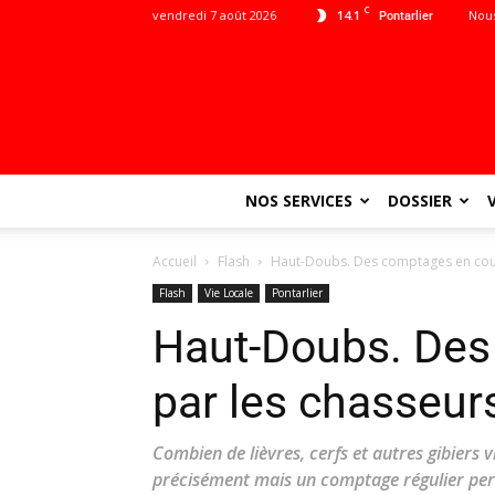
C
vendredi 7 août 2026
14.1
Nous
Pontarlier
NOS SERVICES
DOSSIER
Accueil
Flash
Haut-Doubs. Des comptages en cou
Flash
Vie Locale
Pontarlier
Haut-Doubs. Des
par les chasseur
Combien de lièvres, cerfs et autres gibiers vi
précisément mais un comptage régulier perm