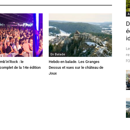
A
D
é
i
Le
re
En Balade
l’
mb’in’Rock : le
Hebdo en balade. Les Granges
omplet de la 14e édition
Dessus et vues sur le château de
Joux