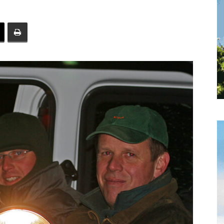
toute
l'info
locale
–