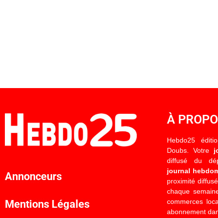
À PROP
Hebdo25 éditi
Doubs. Votre
j
diffusé du d
journal hebdo
Annonceurs
proximité diffus
chaque semaine
commerces locau
Mentions Légales
abonnement dan