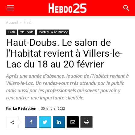
Accueil
Flash
Flash
Vie Locale
Morteau & Le Russey
Haut-Doubs. Le salon de
l’Habitat revient à Villers-le-
Lac du 18 au 20 février
Après une année d’absence, le salon de l’Habitat revient à
Villers-le-Lac. Un rendez-vous très attendu par le public
mais aussi par les professionnels qui savent pouvoir y
rencontrer une importante clientèle.
Par
La Rédaction
-
30 janvier 2022