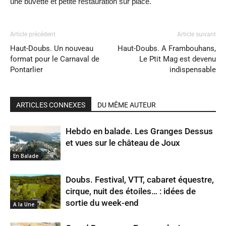
une buvette et petite restauration sur place.
Article précédent
Article suivant
Haut-Doubs. Un nouveau
Haut-Doubs. A Frambouhans,
format pour le Carnaval de
Le Ptit Mag est devenu
Pontarlier
indispensable
ARTICLES CONNEXES
DU MÊME AUTEUR
Hebdo en balade. Les Granges Dessus
et vues sur le château de Joux
En Balade
Doubs. Festival, VTT, cabaret équestre,
cirque, nuit des étoiles… : idées de
sortie du week-end
A la Une