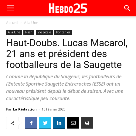
Accueil
A la Une
A la Une
Flash
Vie Locale
Pontarlier
Haut-Doubs. Lucas Macarol,
21 ans et président des
footballeurs de la Saugette
Comme la République du Saugeais, les footballeurs de
l’Entente Sportive Saugette Entreroches (ESSE) ont un
nouveau président depuis le début de saison. Avec une
caractéristique peu courante.
Par
La Rédaction
-
15 février 2023