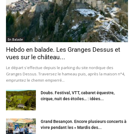
En Balade
Hebdo en balade. Les Granges Dessus et
vues sur le château...
Le départ s'effectue depuis le parking du site nordique des
Granges Dessus. Traversez le hameau puis, après la maison n°4,
empruntez le chemin empierré...
Doubs. Festival, VTT, cabaret équestre,
cirque, nuit des étoiles… : idées...
Grand Besançon. Encore plusieurs concerts à
vivre pendant les « Mardis des...