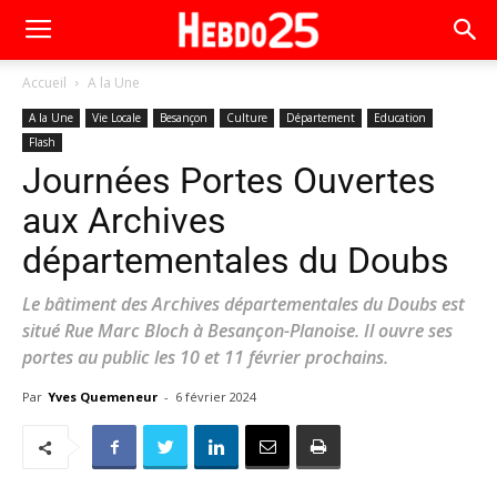
Accueil
A la Une
A la Une
Vie Locale
Besançon
Culture
Département
Education
Flash
Journées Portes Ouvertes
aux Archives
départementales du Doubs
Le bâtiment des Archives départementales du Doubs est
situé Rue Marc Bloch à Besançon-Planoise. Il ouvre ses
portes au public les 10 et 11 février prochains.
Par
Yves Quemeneur
-
6 février 2024