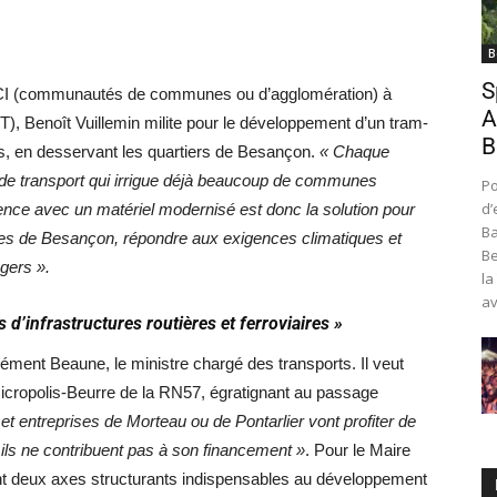
B
S
 EPCI (communautés de communes ou d’agglomération) à
A
T), Benoît Vuillemin milite pour le développement d’un tram-
B
ns, en desservant les quartiers de Besançon.
« Chaque
de transport qui irrigue déjà beaucoup de communes
Po
d’
uence avec un matériel modernisé est donc la solution pour
Ba
ées de Besançon, répondre aux exigences climatiques et
Be
gers ».
la
av
s d’infrastructures routières et ferroviaires »
ment Beaune, le ministre chargé des transports. Il veut
 Micropolis-Beurre de la RN57, égratignant au passage
et entreprises de Morteau ou de Pontarlier vont profiter de
 ils ne contribuent pas à son financement »
. Pour le Maire
ont deux axes structurants indispensables au développement