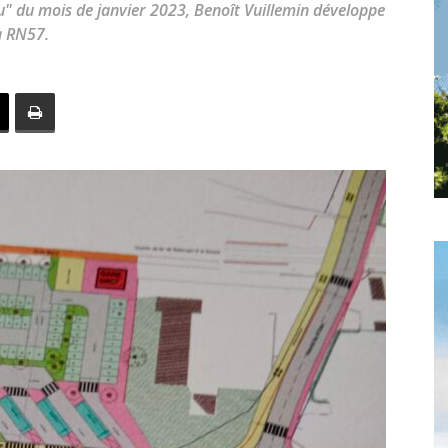
u" du mois de janvier 2023, Benoît Vuillemin développe
toute
la RN57.
l'info
locale
–