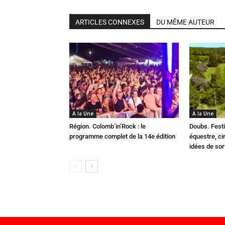
ARTICLES CONNEXES
DU MÊME AUTEUR
A la Une
A la Une
Région. Colomb’in’Rock : le
Doubs. Festi
programme complet de la 14e édition
équestre, cir
idées de so