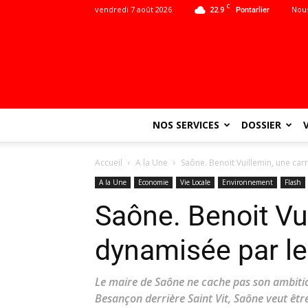
C
vendredi 7 août 2026
22.9
Nous
Pontarlier
NOS SERVICES
DOSSIER
Accueil
A la Une
Saône. Benoit Vuillemin, une car
A la Une
Economie
Vie Locale
Environnement
Flash
Saône. Benoit Vui
dynamisée par le
Le maire de Saône ne cache pas son ambiti
Besançon derrière Saint Vit, Saône veut être