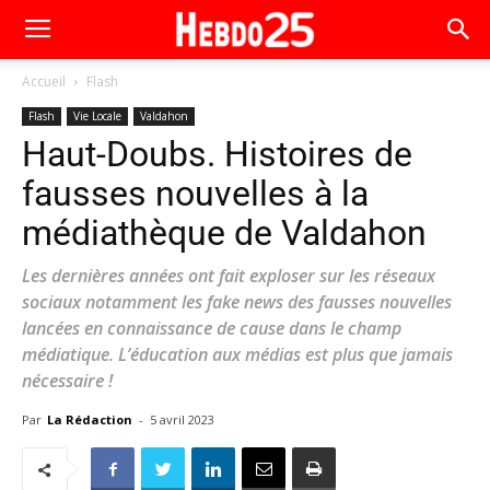
Accueil
Flash
Flash
Vie Locale
Valdahon
Haut-Doubs. Histoires de
fausses nouvelles à la
médiathèque de Valdahon
Les dernières années ont fait exploser sur les réseaux
sociaux notamment les fake news des fausses nouvelles
lancées en connaissance de cause dans le champ
médiatique. L’éducation aux médias est plus que jamais
nécessaire !
Par
La Rédaction
-
5 avril 2023