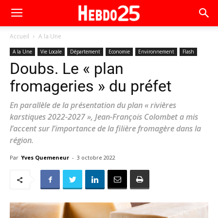
Accueil
A la Une
A la Une
Vie Locale
Département
Economie
Environnement
Flash
Doubs. Le « plan
fromageries » du préfet
En parallèle de la présentation du plan « rivières
karstiques 2022-2027 », Jean-François Colombet a mis
l’accent sur l’importance de la filière fromagère dans la
région.
Par
Yves Quemeneur
-
3 octobre 2022