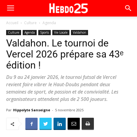
Accueil
Culture
Agenda
Culture
Agenda
Sports
Vie Locale
Valdahon
Valdahon. Le tournoi de
Vercel 2026 prépare sa 43ᵉ
édition !
Du 9 au 24 janvier 2026, le tournoi futsal de Vercel
revient faire vibrer le Haut-Doubs pendant deux
semaines de sport, de passion et de convivialité. Les
organisateurs attendent plus de 2 500 joueurs.
Par
Hippolyte Sanseigne
-
5 novembre 2025