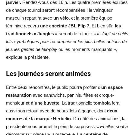
janvier.
Rendez-vous dès 16 h. Les quatre premières équipes
de chaque tournoi seront récompensées : le vainqueur
masculin repartira avec
un vélo
, et la première équipe
féminine recevra
une enceinte JBL Flip 7
. Et bien sûr,
les
traditionnels « Jungles »
seront de retour : «
Il s’agit de petits
lots symboliques pour récompenser les plus belles actions de
jeu, les gestes de fair-play
ou les moments marquants »,
explique la présidente.
Les journées seront animées
Entre deux rencontres, le public pourra profiter d’
un espace
restauration
avec sandwichs, paninis, frites et croque-
monsieur
et d’une buvette
. La traditionnelle
tombola
fera
aussi son retour, avec de beaux lots à gagner, dont
deux
montres de la marque Herbelin.
Du côté des animations, la
présidente nous promet le plein de surprises : «
Et elles sont à
découvrir sur place !
», ajoute-t-elle.
La centaine de