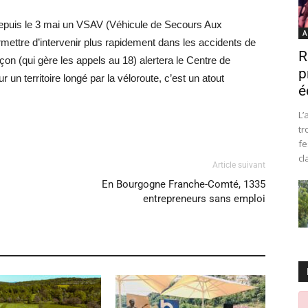
epuis le 3 mai un VSAV (Véhicule de Secours Aux
A
mettre d’intervenir plus rapidement dans les accidents de
R
çon (qui gère les appels au 18) alertera le Centre de
p
 un territoire longé par la véloroute, c’est un atout
é
L’
tr
fe
cl
Article suivant
En Bourgogne Franche-Comté, 1335
entrepreneurs sans emploi