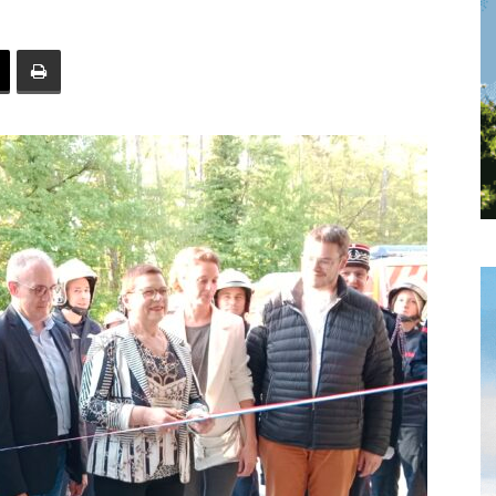
toute
l'info
locale
–