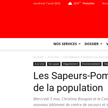
C
vendredi 7 août 2026
22.9
Nous
Pontarlier
NOS SERVICES
DOSSIER
Accueil
A la Une
Les Sapeurs-Pompiers au plus pr
A la Une
Vie Locale
Département
Environnement
Fla
Les Sapeurs-Pom
de la population
Mercredi 3 mai, Christine Bouquin et le Co
nouveau bâtiment de centre de secours et d