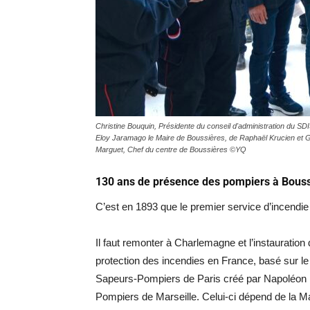
Christine Bouquin, Présidente du conseil d'administration du 
Eloy Jaramago le Maire de Boussières, de Raphaël Krucien et G
Marguet, Chef du centre de Boussières ©YQ
130 ans de présence des pompiers à Bous
C’est en 1893 que le premier service d’incend
Il faut remonter à Charlemagne et l’instauration 
protection des incendies en France, basé sur le
Sapeurs-Pompiers de Paris créé par Napoléon Ie
Pompiers de Marseille. Celui-ci dépend de la Ma