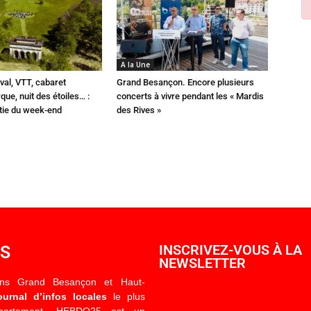
A la Une
val, VTT, cabaret
Grand Besançon. Encore plusieurs
que, nuit des étoiles… :
concerts à vivre pendant les « Mardis
rtie du week-end
des Rives »
OS
INSCRIVEZ-VOUS À LA
NEWSLETTER
ons Grand Besançon et Haut-
ournal d’infos locales
le plus