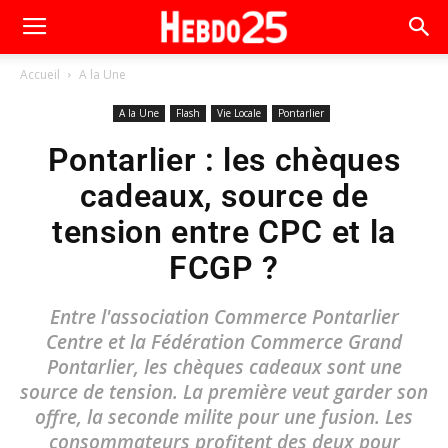
Accueil
A la Une
A la Une
Flash
Vie Locale
Pontarlier
Pontarlier : les chèques
cadeaux, source de
tension entre CPC et la
FCGP ?
Entre l'association Commerce Pontarlier
Centre et la Fédération Commerce Grand
Pontarlier, les chèques cadeaux sont une
source de tension. La première veut garder son
offre, la seconde milite pour une fusion. Les
consommateurs profitent des deux pour