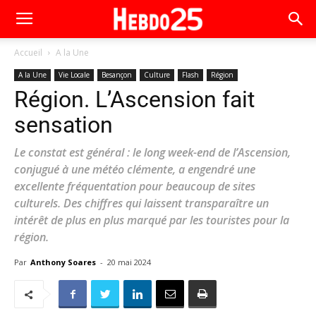
Accueil
A la Une
A la Une
Vie Locale
Besançon
Culture
Flash
Région
Région. L’Ascension fait
sensation
Le constat est général : le long week-end de l’Ascension,
conjugué à une météo clémente, a engendré une
excellente fréquentation pour beaucoup de sites
culturels. Des chiffres qui laissent transparaître un
intérêt de plus en plus marqué par les touristes pour la
région.
Par
Anthony Soares
-
20 mai 2024