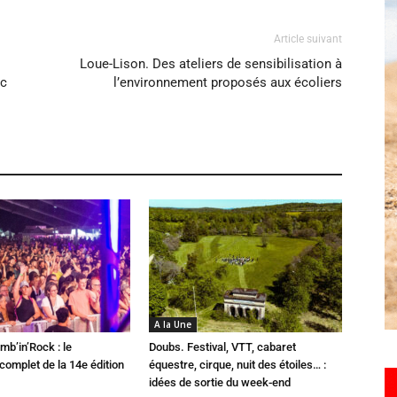
Article suivant
Loue-Lison. Des ateliers de sensibilisation à
ic
l’environnement proposés aux écoliers
A la Une
mb’in’Rock : le
Doubs. Festival, VTT, cabaret
omplet de la 14e édition
équestre, cirque, nuit des étoiles… :
idées de sortie du week-end