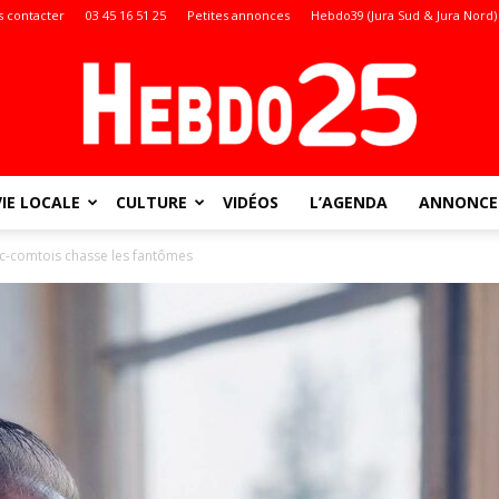
 contacter
03 45 16 51 25
Petites annonces
Hebdo39 (Jura Sud & Jura Nord)
VIE LOCALE
CULTURE
VIDÉOS
L’AGENDA
ANNONCES
Doubs
nc-comtois chasse les fantômes
: