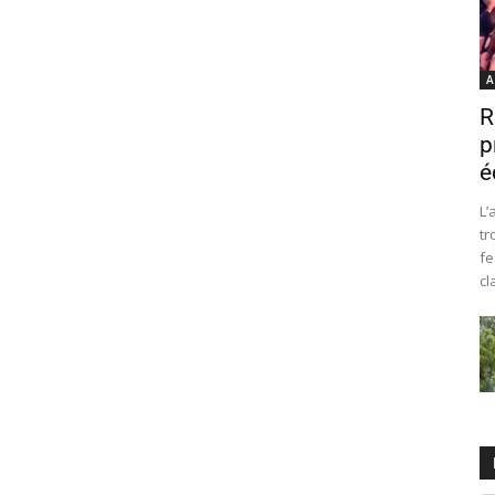
A
R
p
é
L’
tr
fe
cl