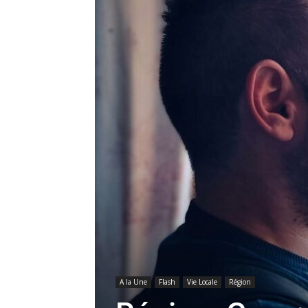
A la Une
Flash
Vie Locale
Région