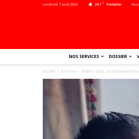
C
vendredi 7 août 2026
24.1
Nous
Pontarlier
NOS SERVICES
DOSSIER
Accueil
A la Une
Région. Gray : un Youtubeur fra