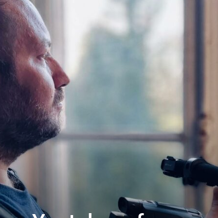
toute
l'info
locale
–