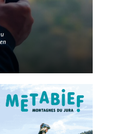
eu
 en