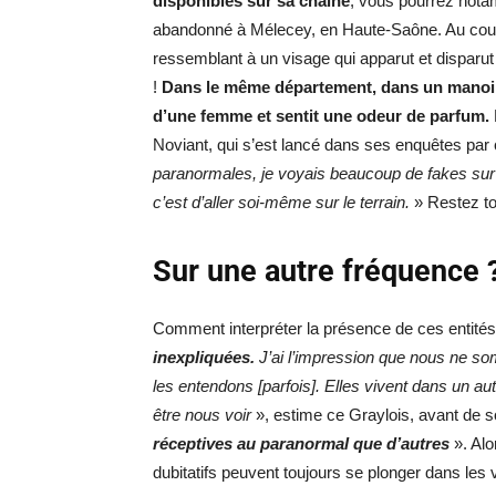
disponibles sur sa chaîne
, vous pourrez nota
abandonné à Mélecey, en Haute-Saône. Au cours
ressemblant à un visage qui apparut et disparut
!
Dans le même département, dans un manoir, a
d’une femme et sentit une odeur de parfum.
Noviant, qui s’est lancé dans ses enquêtes par 
paranormales, je voyais beaucoup de fakes sur I
c’est d’aller soi-même sur le terrain.
» Restez to
Sur une autre fréquence 
Comment interpréter la présence de ces entité
inexpliquées.
J’ai l’impression que nous ne s
les entendons [parfois]. Elles vivent dans un a
être nous voir
», estime ce Graylois, avant de 
réceptives au paranormal que d’autres
». Alo
dubitatifs peuvent toujours se plonger dans les 