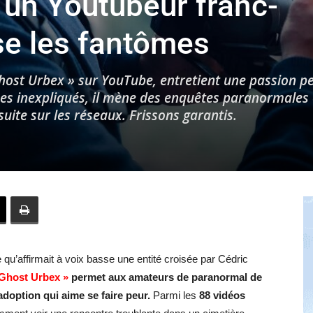
 un Youtubeur franc-
e les fantômes
Hebdo25
Ghost Urbex » sur YouTube, entretient une passion p
s inexpliqués, il mène des enquêtes paranormales
uite sur les réseaux. Frissons garantis.
 qu’affirmait à voix basse une entité croisée par Cédric
 Ghost Urbex »
permet aux amateurs de paranormal de
doption qui aime se faire peur.
Parmi les
88 vidéos