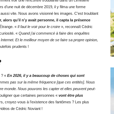
mment voir une rencontre troublante dans un cimetière
 d’une nuit de décembre 2019, il y filma une forme
 aussi vite. Nous avons visionné les images. C’est troublant
lors qu’il n’y avait personne, il capta la présence
Étrange. «
Il faut le voir pour le croire
», reconnaît Cédric
curiosité. «
Quand j’ai commencé à faire des enquêtes
nternet. Et le meilleur moyen de se faire sa propre opinion,
utefois prudents !
?
s ? «
En 2026, il y a beaucoup de choses qui sont
ommes pas sur la même fréquence [que ces entités]. Nous
utre monde. Nous pouvons les capter et elles peuvent peut-
souligner que certaines personnes «
vont être plus
rs, croyez-vous à l’existence des fantômes ? Les plus
vidéos de Cédric Noviant !