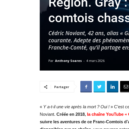
Région. Gray :
comtois chass
Cédric Noviant, 42 ans, alias « 
courante. Adepte des phénomène
Franche-Comté, qu’il partage ens
Par
Anthony Soares
-
4 mars 2026
Partager
«
Y a-t-il une vie après la mort ? Oui !
» C’est ce
Noviant.
Créée en 2018,
la chaîne YouTube «
suivre les aventures de ce Franc-Comtois d’a