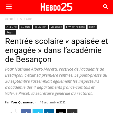
Accueil
A la Une
A la Une
Culture
Education
Vie Locale
Environnement
Flash
Région
Rentrée scolaire « apaisée et
engagée » dans l’académie
de Besançon
Pour Nathalie Albert-Moretti, rectrice de l’académie de
Besançon, c’était sa première rentrée. Le point-presse du
30 septembre rassemblait également les inspecteurs
d’académie des 4 départements francs-comtois et
Valérie Pinset, la secrétaire générale du rectorat.
Par
Yves Quemeneur
-
16 septembre 2022