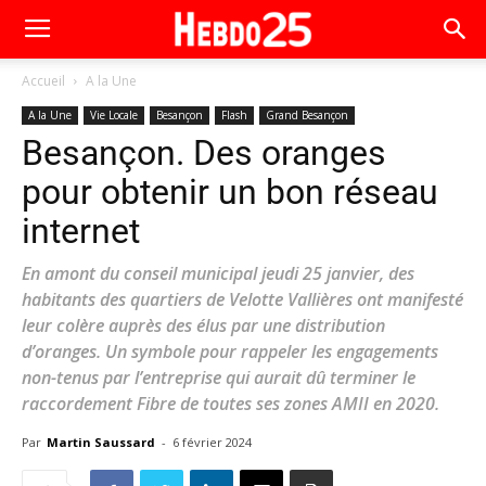
Accueil
A la Une
A la Une
Vie Locale
Besançon
Flash
Grand Besançon
Besançon. Des oranges
pour obtenir un bon réseau
internet
En amont du conseil municipal jeudi 25 janvier, des
habitants des quartiers de Velotte Vallières ont manifesté
leur colère auprès des élus par une distribution
d’oranges. Un symbole pour rappeler les engagements
non-tenus par l’entreprise qui aurait dû terminer le
raccordement Fibre de toutes ses zones AMII en 2020.
Par
Martin Saussard
-
6 février 2024