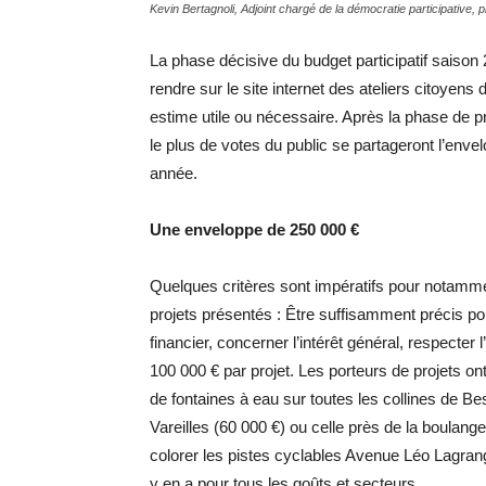
Kevin Bertagnoli, Adjoint chargé de la démocratie participative, 
La phase décisive du budget participatif saison 2 
rendre sur le site internet des ateliers citoyen
estime utile ou nécessaire. Après la phase de pr
le plus de votes du public se partageront l’envel
année.
Une enveloppe de 250 000 €
Quelques critères sont impératifs pour notammen
projets présentés : Être suffisamment précis pour
financier, concerner l’intérêt général, respecter
100 000 € par projet. Les porteurs de projets on
de fontaines à eau sur toutes les collines de Be
Vareilles (60 000 €) ou celle près de la boulang
colorer les pistes cyclables Avenue Léo Lagrange
y en a pour tous les goûts et secteurs.