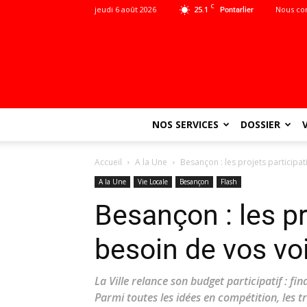
C
jeudi 6 août 2026
25.1
Nous co
Pontarlier
NOS SERVICES
DOSSIER
Accueil
A la Une
Besançon : les projets participat
A la Une
Vie Locale
Besançon
Flash
Besançon : les pr
besoin de vos vo
La Ville relance son budget participatif : fin
Parmi toutes les idées en compétition, les t