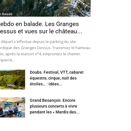
n Balade
ebdo en balade. Les Granges
essus et vues sur le château...
 départ s'effectue depuis le parking du site
rdique des Granges Dessus. Traversez le hameau
is, après la maison n°4, empruntez le chemin
pierré...
Doubs. Festival, VTT, cabaret
équestre, cirque, nuit des
étoiles… : idées...
Grand Besançon. Encore
plusieurs concerts à vivre
pendant les « Mardis des...