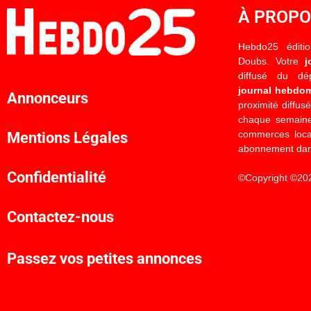
À PROP
Hebdo25 éditi
Doubs. Votre
j
diffusé du d
journal hebdo
Annonceurs
proximité diffus
chaque semaine
commerces locau
Mentions Légales
abonnement dan
Confidentialité
©Copyright ©20
Contactez-nous
Passez vos petites annonces