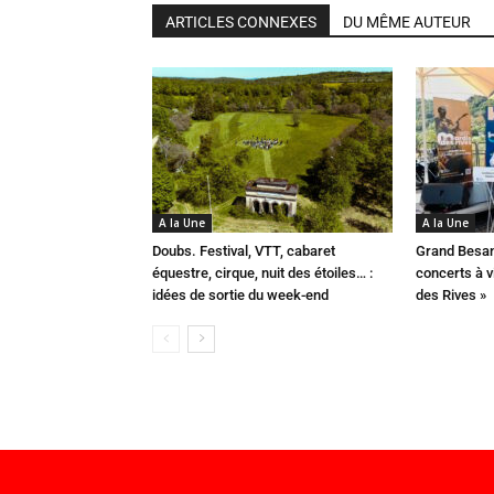
ARTICLES CONNEXES
DU MÊME AUTEUR
A la Une
A la Une
Doubs. Festival, VTT, cabaret
Grand Besan
équestre, cirque, nuit des étoiles… :
concerts à v
idées de sortie du week-end
des Rives »