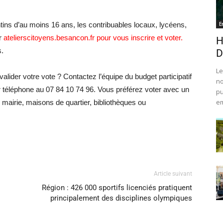
ntins d’au moins 16 ans, les contribuables locaux, lycéens,
E
ur
atelierscitoyens.besancon.fr pour vous inscrire et voter.
H
s.
D
Le
alider votre vote ? Contactez l’équipe du budget participatif
no
 téléphone au
07 84 10 74 96
. Vous préférez voter avec un
pu
em
 mairie, maisons de quartier, bibliothèques ou
Article suivant
Région : 426 000 sportifs licenciés pratiquent
principalement des disciplines olympiques