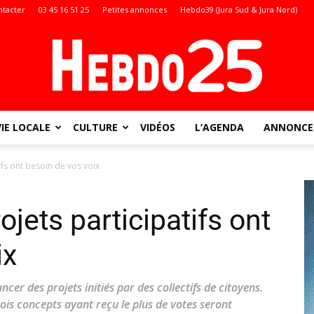
ntacter
03 45 16 51 25
Petites annonces
Hebdo39 (Jura Sud & Jura Nord)
VIE LOCALE
CULTURE
VIDÉOS
L’AGENDA
ANNONCES
Doubs
ifs ont besoin de vos voix
ojets participatifs ont
:
ix
ancer des projets initiés par des collectifs de citoyens.
rois concepts ayant reçu le plus de votes seront