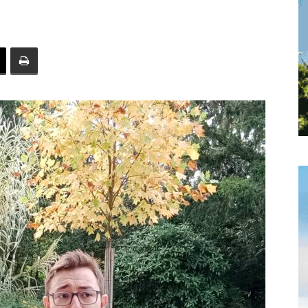
toute
l'info
locale
–