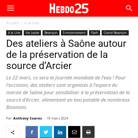
Accueil
A la Une
A la Une
Vie Locale
Besançon
Environnement
Flash
Grand Besançon
Des ateliers à Saône autour
de la préservation de la
source d’Arcier
Le 22 mars, ce sera la Journée mondiale de l’eau ! Pour
l’occasion, des ateliers sont organisés à l’espace du
marais de Saône pour sensibiliser à la préservation de la
source d’Arcier, alimentant en eau potable de nombreux
Bisontins.
Par
Anthony Soares
-
19 mars 2024