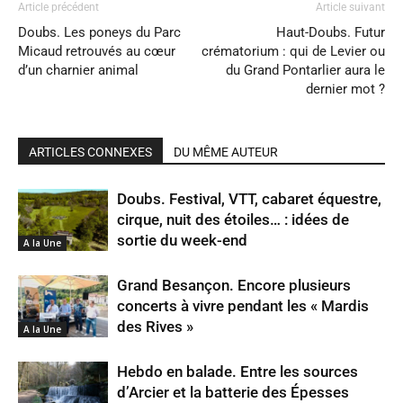
Article précédent
Article suivant
Doubs. Les poneys du Parc
Haut-Doubs. Futur
Micaud retrouvés au cœur
crématorium : qui de Levier ou
d’un charnier animal
du Grand Pontarlier aura le
dernier mot ?
ARTICLES CONNEXES
DU MÊME AUTEUR
Doubs. Festival, VTT, cabaret équestre,
cirque, nuit des étoiles… : idées de
sortie du week-end
A la Une
Grand Besançon. Encore plusieurs
concerts à vivre pendant les « Mardis
des Rives »
A la Une
Hebdo en balade. Entre les sources
d’Arcier et la batterie des Épesses