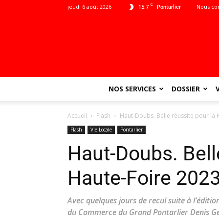
C
jeudi 6 août 2026
15.7
Nous co
Pontarlier
NOS SERVICES
DOSSIER
Accueil
Flash
Haut-Doubs. Belle réussite pour la
Flash
Vie Locale
Pontarlier
Haut-Doubs. Belle
Haute-Foire 202
Avec quelques jours de recul suite à l’éditio
du Commerce du Grand Pontarlier Denis Gérô