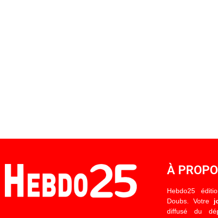
À PROP
Hebdo25 éditi
Doubs. Votre
j
diffusé du d