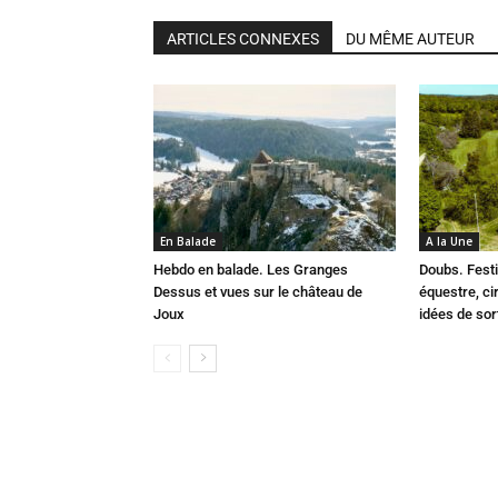
ARTICLES CONNEXES
DU MÊME AUTEUR
En Balade
A la Une
Hebdo en balade. Les Granges
Doubs. Festi
Dessus et vues sur le château de
équestre, cir
Joux
idées de so