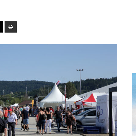
toute
l'info
locale
–