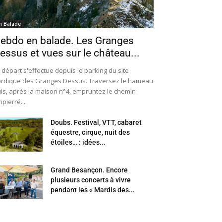
n Balade
ebdo en balade. Les Granges
essus et vues sur le château...
 départ s'effectue depuis le parking du site
rdique des Granges Dessus. Traversez le hameau
is, après la maison n°4, empruntez le chemin
pierré...
Doubs. Festival, VTT, cabaret
équestre, cirque, nuit des
étoiles… : idées...
Grand Besançon. Encore
plusieurs concerts à vivre
pendant les « Mardis des...