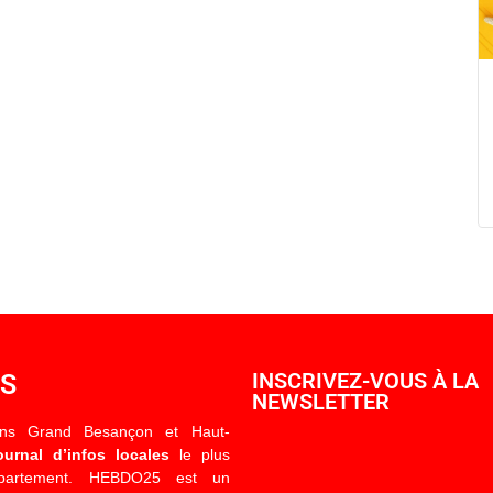
OS
INSCRIVEZ-VOUS À LA
NEWSLETTER
ons Grand Besançon et Haut-
ournal d’infos locales
le plus
épartement. HEBDO25 est un