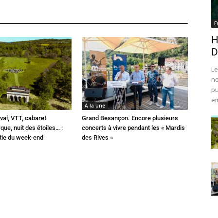
E
H
D
Le
no
pu
em
A la Une
val, VTT, cabaret
Grand Besançon. Encore plusieurs
que, nuit des étoiles… :
concerts à vivre pendant les « Mardis
rtie du week-end
des Rives »