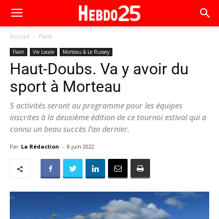
Accueil
Flash
Flash
Vie Locale
Morteau & Le Russey
Haut-Doubs. Va y avoir du
sport à Morteau
5 activités seront au programme pour les équipes
inscrites à la deuxième édition de ce tournoi estival qui a
connu un beau succès l’an dernier.
Par
La Rédaction
-
8 juin 2022