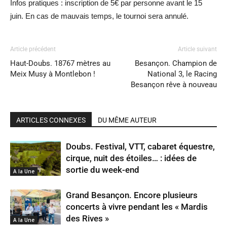
Infos pratiques : inscription de 5€ par personne avant le 15
juin. En cas de mauvais temps, le tournoi sera annulé.
Article précédent
Article suivant
Haut-Doubs. 18767 mètres au
Besançon. Champion de
Meix Musy à Montlebon !
National 3, le Racing
Besançon rêve à nouveau
ARTICLES CONNEXES
DU MÊME AUTEUR
Doubs. Festival, VTT, cabaret équestre,
cirque, nuit des étoiles… : idées de
sortie du week-end
A la Une
Grand Besançon. Encore plusieurs
concerts à vivre pendant les « Mardis
des Rives »
A la Une