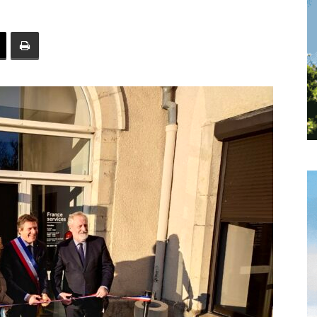
toute
l'info
locale
–