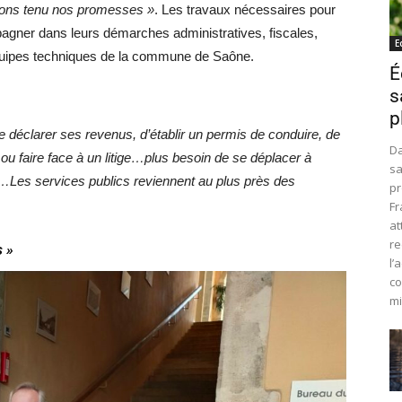
 ayons tenu nos promesses »
. Les travaux nécessaires pour
mpagner dans leurs démarches administratives, fiscales,
E
équipes techniques de la commune de Saône.
É
s
p
de déclarer ses revenus, d’établir un permis de conduire, de
Da
ou faire face à un litige…plus besoin de se déplacer à
sa
…Les services publics reviennent au plus près des
pr
Fr
at
re
s »
l’
co
mi