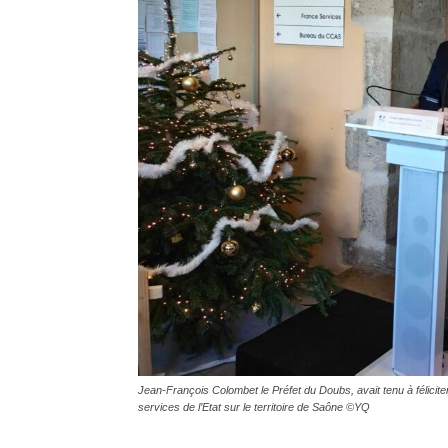
Jean-François Colombet le Préfet du Doubs, avait tenu à féliciter
services de l’Etat sur le territoire de Saône ©YQ