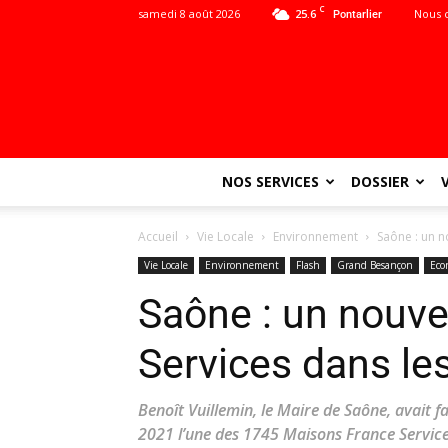
C
samedi 8 août 2026
25.6
Nous 
Pontarlier
NOS SERVICES
DOSSIER
Accueil
Vie Locale
Environnement
Saône : un n
Vie Locale
Environnement
Flash
Grand Besançon
Eco
Saône : un nouve
Services dans les
Benoît Vuillemin, le Maire de Saône, avait 
2021 l’une des 1745 Maisons France Services