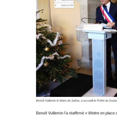
Benoît Vuillemin le Maire de Saône, a accueilli le Préfet du D
Benoît Vuillemin l’a réaffirmé
« Mettre en place