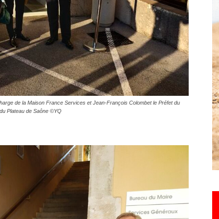
Hebdo25
 charge de la Maison France Services et Jean-François Colombet le Préfet du
 du Plateau de Saône ©YQ