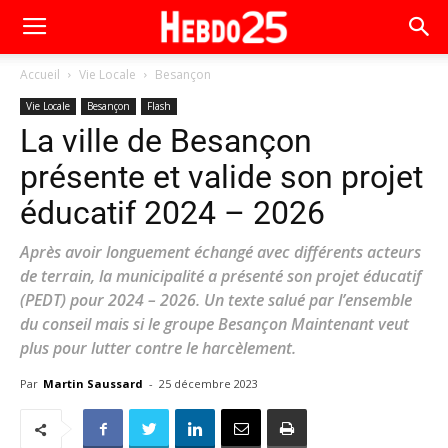
Accueil
Vie Locale
Besançon
Vie Locale
Besançon
Flash
La ville de Besançon
présente et valide son projet
éducatif 2024 – 2026
Après avoir longuement échangé avec différents acteurs
de terrain, la municipalité a présenté son projet éducatif
(PEDT) pour 2024 – 2026. Un texte salué par l’ensemble
du conseil mais si le groupe Besançon Maintenant veut
plus pour lutter contre le harcèlement.
Par
Martin Saussard
-
25 décembre 2023