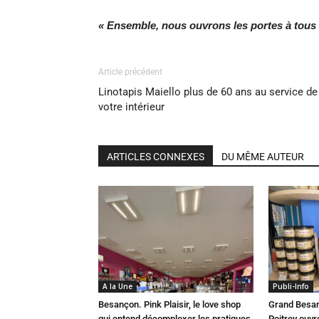
« Ensemble, nous ouvrons les portes à tous 
Article précédent
Linotapis Maiello plus de 60 ans au service de
votre intérieur
ARTICLES CONNEXES
DU MÊME AUTEUR
A la Une
Publi-Info
Besançon. Pink Plaisir, le love shop
Grand Besan
qui entend décomplexer les pratiques
Poitrey ouvr