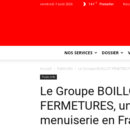
C
vendredi 7 août 2026
14.1
Nous
Pontarlier
NOS SERVICES
DOSSIER
Accueil
Publi-Info
Le Groupe BOILLOT FENETRES FE
Publi-Info
Le Groupe BOIL
FERMETURES, un 
menuiserie en F