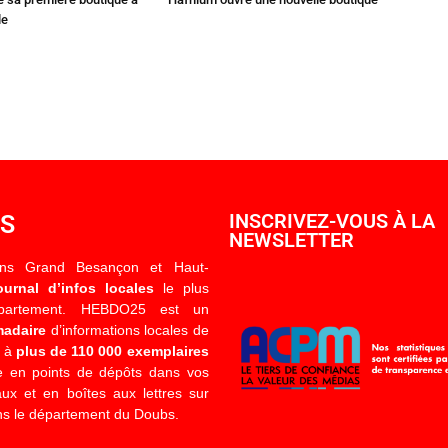
le
OS
INSCRIVEZ-VOUS À LA
NEWSLETTER
ons Grand Besançon et Haut-
ournal d’infos locales
le plus
épartement. HEBDO25 est un
madaire
d’informations locales de
é à
plus de 110 000 exemplaires
 en points de dépôts dans vos
x et en boîtes aux lettres sur
s le département du Doubs.