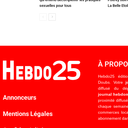
sexuelles pour tous
La Belle Etoi
À PROP
Hebdo25 éditi
Doubs. Votre
j
diffusé du d
journal hebdo
Annonceurs
proximité diffus
chaque semaine
commerces locau
Mentions Légales
abonnement dan