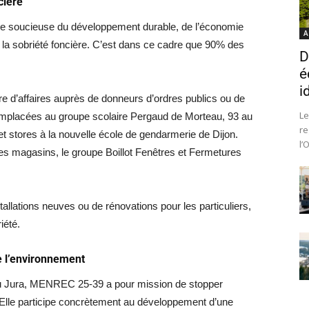
cière
ise soucieuse du développement durable, de l’économie
A
à la sobriété foncière. C’est dans ce cadre que 90% des
D
é
i
fre d’affaires auprès de donneurs d’ordres publics ou de
Le
emplacées au groupe scolaire Pergaud de Morteau, 93 au
re
t stores à la nouvelle école de gendarmerie de Dijon.
l’
les magasins, le groupe Boillot Fenêtres et Fermetures
stallations neuves ou de rénovations pour les particuliers,
iété.
e l’environnement
 du Jura, MENREC 25-39 a pour mission de stopper
 Elle participe concrètement au développement d’une