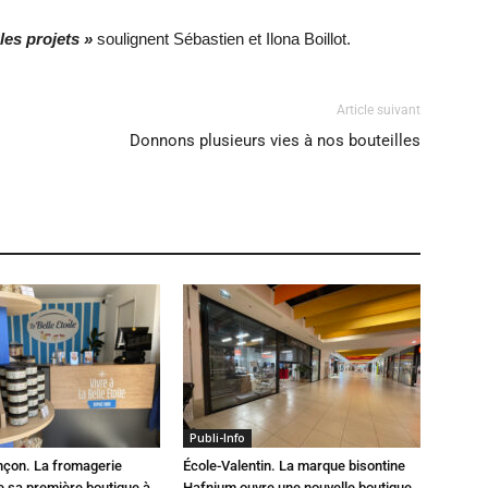
les projets »
soulignent Sébastien et Ilona Boillot.
Article suivant
Donnons plusieurs vies à nos bouteilles
Publi-Info
çon. La fromagerie
École-Valentin. La marque bisontine
e sa première boutique à
Hafnium ouvre une nouvelle boutique