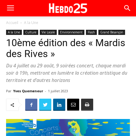
Accueil
A la Une
A la Une
Culture
Vie Locale
Environnement
Flash
Grand Besançon
10ème édition des « Mardis
des Rives »
Du 4 juillet au 29 août, 9 soirées concert, chaque mardi
soir à 19h, mettront en lumière la création artistique du
territoire et d’autres horizons
Par
Yves Quemeneur
-
1 juillet 2023