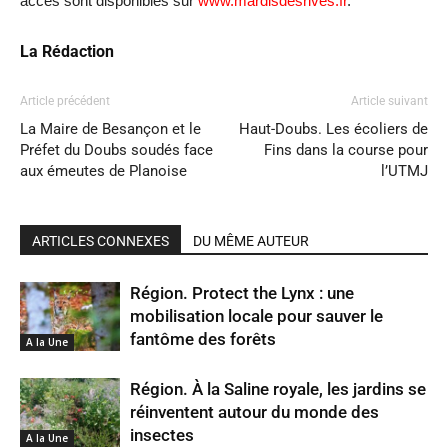
accès sont disponibles sur
www.mardisdesrives.fr
.
La Rédaction
Article précédent
Article suivant
La Maire de Besançon et le
Haut-Doubs. Les écoliers de
Préfet du Doubs soudés face
Fins dans la course pour
aux émeutes de Planoise
l’UTMJ
ARTICLES CONNEXES
DU MÊME AUTEUR
Région. Protect the Lynx : une
mobilisation locale pour sauver le
fantôme des forêts
A la Une
Région. À la Saline royale, les jardins se
réinventent autour du monde des
insectes
A la Une